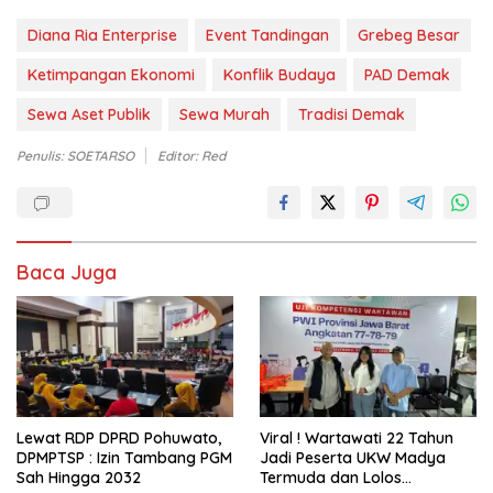
Diana Ria Enterprise
Event Tandingan
Grebeg Besar
Ketimpangan Ekonomi
Konflik Budaya
PAD Demak
Sewa Aset Publik
Sewa Murah
Tradisi Demak
Penulis: SOETARSO
Editor: Red
Baca Juga
Lewat RDP DPRD Pohuwato,
Viral ! Wartawati 22 Tahun
DPMPTSP : Izin Tambang PGM
Jadi Peserta UKW Madya
Sah Hingga 2032
Termuda dan Lolos