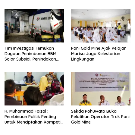
Kompeten, Buktikan Usia
Bukan Penghalang
Tim Investigasi Temukan
Pani Gold Mine Ajak Pelajar
Dugaan Penimbunan BBM
Marisa Jaga Kelestarian
Solar Subsidi, Penindakan
Lingkungan
Dipertanyakan
H. Muhammad Faizal :
Sekda Pohuwato Buka
Pembinaan Politik Penting
Pelatihan Operator Truk Pani
untuk Menciptakan Kompetisi
Gold Mine
yang Jujur dan Berkualitas