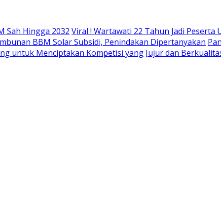
M Sah Hingga 2032
Viral ! Wartawati 22 Tahun Jadi Peser
mbunan BBM Solar Subsidi, Penindakan Dipertanyakan
Pan
ing untuk Menciptakan Kompetisi yang Jujur dan Berkualita