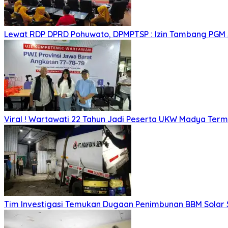
Lewat RDP DPRD Pohuwato, DPMPTSP : Izin Tambang PGM
Viral ! Wartawati 22 Tahun Jadi Peserta UKW Madya Ter
Tim Investigasi Temukan Dugaan Penimbunan BBM Solar 