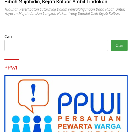
Hibah Mujahidin, Kejati Kalbar Ambil Tindakan
Tuduhan Keterlibatan Sutarmidji Dalam Penyalahgunaan Dana Hibah Untuk
Yayasan Mujahidin Dan Langkah Hukum Yang Diambil Oleh Kejati Kalbar.
Cari
Cari
PPWI