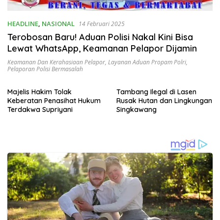
HEADLINE
,
NASIONAL
14 Februari 2025
Terobosan Baru! Aduan Polisi Nakal Kini Bisa
Lewat WhatsApp, Keamanan Pelapor Dijamin
Keamanan Dan Kerahasiaan Pelapor
,
Layanan Aduan Propam Polri
,
Pelaporan Polisi Bermasalah
Majelis Hakim Tolak
Tambang Ilegal di Lasen
Keberatan Penasihat Hukum
Rusak Hutan dan Lingkungan
Terdakwa Supriyani
Singkawang