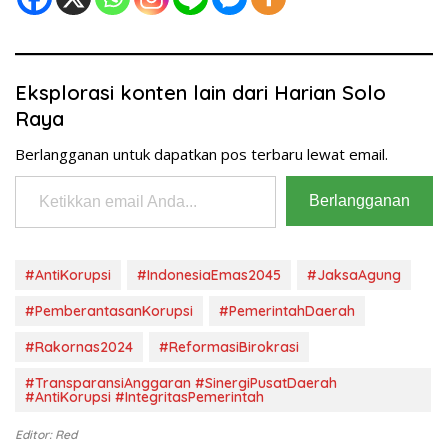
Eksplorasi konten lain dari Harian Solo
Raya
Berlangganan untuk dapatkan pos terbaru lewat email.
Ketikkan email Anda...
Berlangganan
#AntiKorupsi
#IndonesiaEmas2045
#JaksaAgung
#PemberantasanKorupsi
#PemerintahDaerah
#Rakornas2024
#ReformasiBirokrasi
#TransparansiAnggaran #SinergiPusatDaerah
#AntiKorupsi #IntegritasPemerintah
Editor: Red