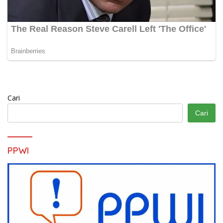
Cari
Cari
PPWI