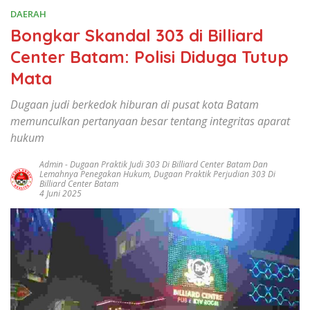
DAERAH
Bongkar Skandal 303 di Billiard
Center Batam: Polisi Diduga Tutup
Mata
Dugaan judi berkedok hiburan di pusat kota Batam
memunculkan pertanyaan besar tentang integritas aparat
hukum
Admin
-
Dugaan Praktik Judi 303 Di Billiard Center Batam Dan
Lemahnya Penegakan Hukum
,
Dugaan Praktik Perjudian 303 Di
Billiard Center Batam
4 Juni 2025