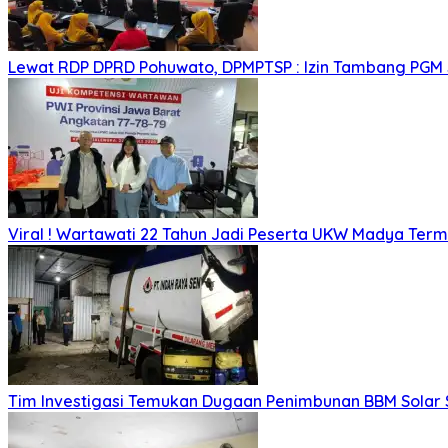
Lewat RDP DPRD Pohuwato, DPMPTSP : Izin Tambang PGM
Viral ! Wartawati 22 Tahun Jadi Peserta UKW Madya Ter
Tim Investigasi Temukan Dugaan Penimbunan BBM Solar 