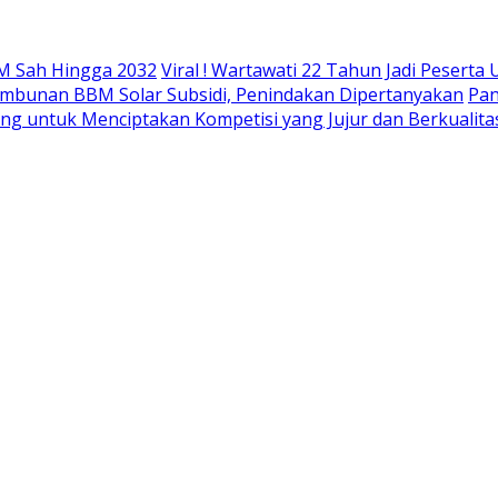
M Sah Hingga 2032
Viral ! Wartawati 22 Tahun Jadi Peser
mbunan BBM Solar Subsidi, Penindakan Dipertanyakan
Pan
ing untuk Menciptakan Kompetisi yang Jujur dan Berkualita