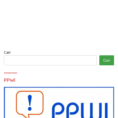
Cari
Cari
PPWI