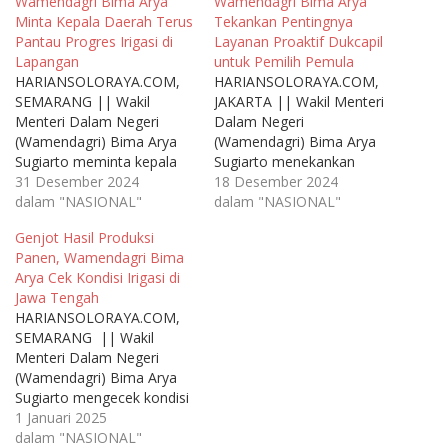
Wamendagri Bima Arya
Wamendagri Bima Arya
Minta Kepala Daerah Terus
Tekankan Pentingnya
Pantau Progres Irigasi di
Layanan Proaktif Dukcapil
Lapangan
untuk Pemilih Pemula
HARIANSOLORAYA.COM,
HARIANSOLORAYA.COM,
SEMARANG || Wakil
JAKARTA || Wakil Menteri
Menteri Dalam Negeri
Dalam Negeri
(Wamendagri) Bima Arya
(Wamendagri) Bima Arya
Sugiarto meminta kepala
Sugiarto menekankan
daerah terus memantau
31 Desember 2024
pentingnya layanan proaktif
18 Desember 2024
progres irigasi di lapangan,
dalam "NASIONAL"
dari Dinas Kependudukan
dalam "NASIONAL"
mengingat setiap daerah
dan Pencatatan Sipil
Genjot Hasil Produksi
memiliki dinamika yang
(Dukcapil) dalam
Panen, Wamendagri Bima
berbeda-beda. Hal ini
menerbitkan Kartu Tanda
Arya Cek Kondisi Irigasi di
ditekankan Bima pada
Penduduk (KTP) bagi
Jawa Tengah
Rapat Koordinasi (Rakor)
pemilih pemula. Hal ini
HARIANSOLORAYA.COM,
Pangan Terbatas se-Jawa
disampaikannya saat
SEMARANG || Wakil
Tengah 2024 di Gedung
menyerahkan KTP kepada
Menteri Dalam Negeri
Gradhika Bhakti Praja,
siswa yang telah berusia 17
(Wamendagri) Bima Arya
Kompleks Kantor Gubernur
tahun di Sekolah
Sugiarto mengecek kondisi
Jawa Tengah…
Menengah Atas Negeri
irigasi di Provinsi Jawa
1 Januari 2025
(SMAN)…
Tengah (Jateng) yang
dalam "NASIONAL"