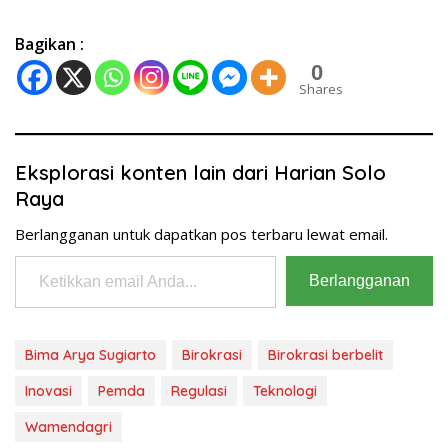
diusulkan untuk diperbaiki.
Lokasi irigasi tersebut
Bagikan :
berada di Kelurahan
Mangkang Wetan dan
0
Kelurahan Mangunharjo,
Shares
Kecamatan Tugu, Kota
Semarang, Jateng. Bima
mengatakan, berdasarkan
informasi, irigasi di lokasi
Eksplorasi konten lain dari Harian Solo
tersebut tidak berfungsi
Raya
optimal…
Berlangganan untuk dapatkan pos terbaru lewat email.
Ketikkan email Anda...
Berlangganan
Bima Arya Sugiarto
Birokrasi
Birokrasi berbelit
Inovasi
Pemda
Regulasi
Teknologi
Wamendagri