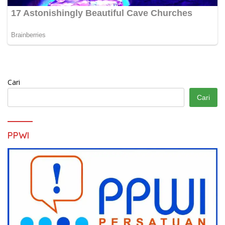
Cari
Cari
PPWI