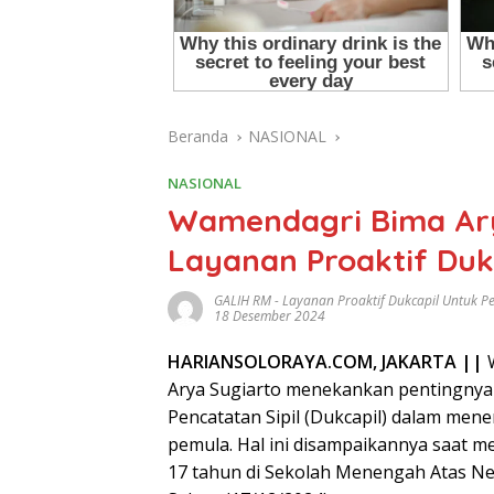
Beranda
NASIONAL
NASIONAL
Wamendagri Bima Ar
Layanan Proaktif Duk
GALIH RM
-
Layanan Proaktif Dukcapil Untuk P
18 Desember 2024
HARIANSOLORAYA.COM, JAKARTA ||
Arya Sugiarto menekankan pentingnya 
Pencatatan Sipil (Dukcapil) dalam men
pemula. Hal ini disampaikannya saat m
17 tahun di Sekolah Menengah Atas Neg