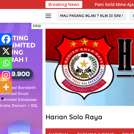
Langsung
anyakan
Pani Gold Mine Ajak Pelajar Marisa Jaga Kelest
Breaking News
ke
konten
MAU PASANG IKLAN ? KLIK DI SINI !
tutup
Harian Solo Raya
Berani,
Tegas