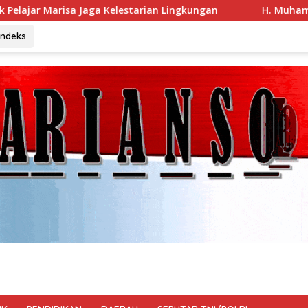
arian Lingkungan
H. Muhammad Faizal : Pembinaan Polit
Indeks