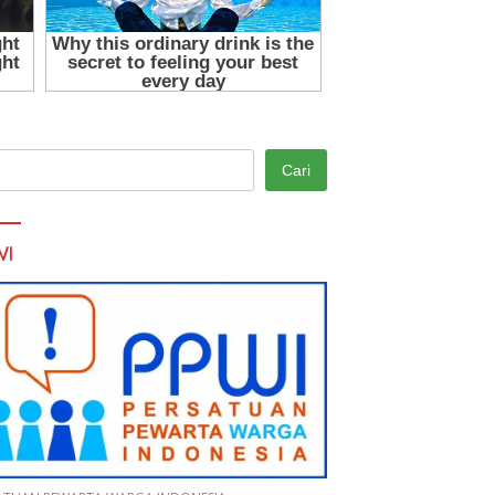
Cari
WI