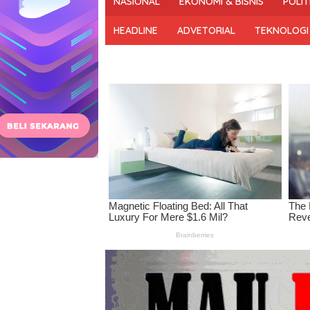
NASIONAL
EKONOMI & BISNIS
POLIT
dan
Bermartabat
HEADLINE
ADVETORIAL
TEKNOLOGI