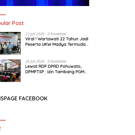
ular Post
23 Juli 2026
0 Komentar
Viral ! Wartawati 22 Tahun Jadi
Peserta UKW Madya Termuda
dan Lolos Kompeten, Buktikan
Usia Bukan Penghalang
28 Juli 2026
0 Komentar
Lewat RDP DPRD Pohuwato,
DPMPTSP : Izin Tambang PGM
Sah Hingga 2032
NSPAGE FACEBOOK
2