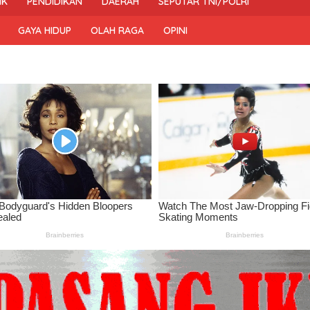
IK
PENDIDIKAN
DAERAH
SEPUTAR TNI/POLRI
GAYA HIDUP
OLAH RAGA
OPINI