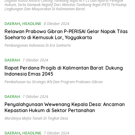
Dugaan Kolusi Antara Cukong Tambang Ilegal ALY Cs Dan Aparat Penegak
Hukum
,
Serta Dampak Negatif Dari Aktivitas Tambang Ilegal (PETI) Terhadap
Lingkungan Dan Masyarakat Di Kalimantan Barat.
DAERAH
,
HEADLINE
8 Oktober 2024
Relawan Prabowo Gibran P-PERISAI Gelar Napak Tilas
Soeharto di Kemusuk Lor, Yogyakarta
Pembangunan Indonesia Di Era Soeharto
DAERAH
7 Oktober 2024
Rapat Perdana Progib di Kalimantan Barat: Dukung
Indonesia Emas 2045
Pembahasan Isu Strategis IKN Dan Program Prabowo-Gibran
DAERAH
7 Oktober 2024
Penyalahgunaan Wewenang Kepala Desa: Ancaman
Kepastian Hukum di Sektor Pertanahan
Maraknya Mafia Tanah Di Tingkat Desa
DAERAH
,
HEADLINE
7 Oktober 2024