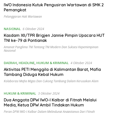
IWO Indonesia Kutuk Pengusiran Wartawan di SMK 2
Pemangkat
Pelanggaran Hak Wartawan
NASIONAL
6 Oktober 2024
Kasdam XII/TPR Brigjen Jannie Pimpin Upacara HUT
TNI ke-79 di Pontianak
Amanat Panglima TNI Tentang TNI Modern Dan Suksesi Kepemimpinan
Nasional
DAERAH
,
HEADLINE
,
HUKUM & KRIMINAL
4 Oktober 2024
Aktivitas PETI Menggila di Kalimantan Barat, Mafia
Tambang Diduga Kebal Hukum
Kolaborasi Mafia Migas Dan Cukong Tambang Dalam Kerusakan Alam
HUKUM & KRIMINAL
3 Oktober 2024
Dua Anggota DPW IWO-I Kalbar di Fitnah Melalui
Media, Ketua DPW Ambil Tindakan Hukum
Peran DPW IWO-I Kalbar Dalam Melindungi Anggotanya Dari Fitnah