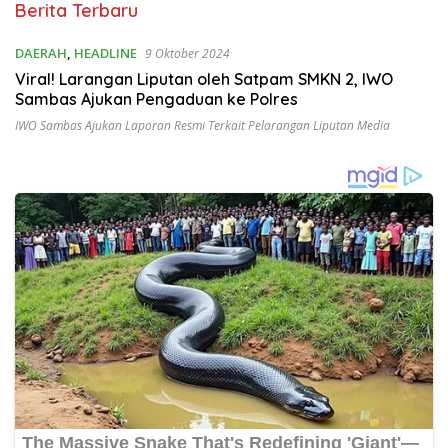
Harian
Berita Terbaru
Solo
Raya
DAERAH
,
HEADLINE
9 Oktober 2024
Viral! Larangan Liputan oleh Satpam SMKN 2, IWO
Sambas Ajukan Pengaduan ke Polres
IWO Sambas Ajukan Laporan Resmi Terkait Pelarangan Liputan Media