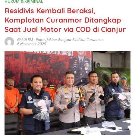
HUKUM & KRIMINAL
Residivis Kembali Beraksi,
Komplotan Curanmor Ditangkap
Saat Jual Motor via COD di Cianjur
GALIH RM
-
Polres Jakbar Bongkar Sindikat Curanmor
6 November 2025