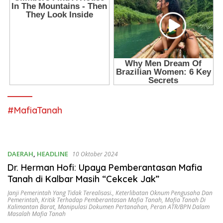
#MafiaTanah
DAERAH
,
HEADLINE
10 Oktober 2024
Dr. Herman Hofi: Upaya Pemberantasan Mafia
Tanah di Kalbar Masih “Cekcek Jak”
Janji Pemerintah Yang Tidak Terealisasi.
,
Keterlibatan Oknum Pengusaha Dan
Pemerintah
,
Kritik Terhadap Pemberantasan Mafia Tanah
,
Mafia Tanah Di
Kalimantan Barat
,
Manipulasi Dokumen Pertanahan
,
Peran ATR/BPN Dalam
Masalah Mafia Tanah