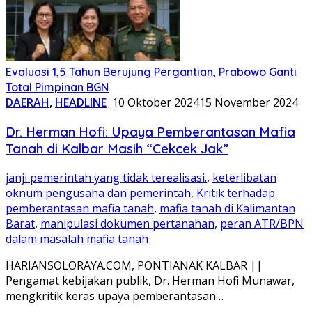
Evaluasi 1,5 Tahun Berujung Pergantian, Prabowo Ganti
Total Pimpinan BGN
DAERAH
,
HEADLINE
10 Oktober 2024
15 November 2024
Dr. Herman Hofi: Upaya Pemberantasan Mafia
Tanah di Kalbar Masih “Cekcek Jak”
janji pemerintah yang tidak terealisasi.
,
keterlibatan
oknum pengusaha dan pemerintah
,
Kritik terhadap
pemberantasan mafia tanah
,
mafia tanah di Kalimantan
Barat
,
manipulasi dokumen pertanahan
,
peran ATR/BPN
dalam masalah mafia tanah
HARIANSOLORAYA.COM, PONTIANAK KALBAR ||
Pengamat kebijakan publik, Dr. Herman Hofi Munawar,
mengkritik keras upaya pemberantasan…