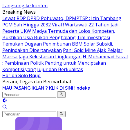
Langsung ke konten
Breaking News
Lewat RDP DPRD Pohuwato, DPMPTSP : Izin Tambang
PGM Sah Hingga 2032
Viral ! Wartawati 22 Tahun Jadi
Peserta UKW Madya Termuda dan Lolos Kompeten,
Buktikan Usia Bukan Penghalang
Tim Investigasi
Temukan Dugaan Penimbunan BBM Solar Subsidi,
Penindakan Dipertanyakan
Pani Gold Mine Ajak Pelajar
Marisa Jaga Kelestarian Lingkungan
H. Muhammad Faizal
: Pembinaan Politik Penting untuk Menciptakan
Kompetisi yang Jujur dan Berkualitas
Harian Solo Raya
Berani, Tegas dan Bermartabat
MAU PASANG IKLAN ? KLIK DI SINI !
Indeks