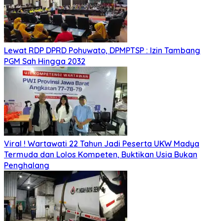
Lewat RDP DPRD Pohuwato, DPMPTSP : Izin Tambang
PGM Sah Hingga 2032
Viral ! Wartawati 22 Tahun Jadi Peserta UKW Madya
Termuda dan Lolos Kompeten, Buktikan Usia Bukan
Penghalang