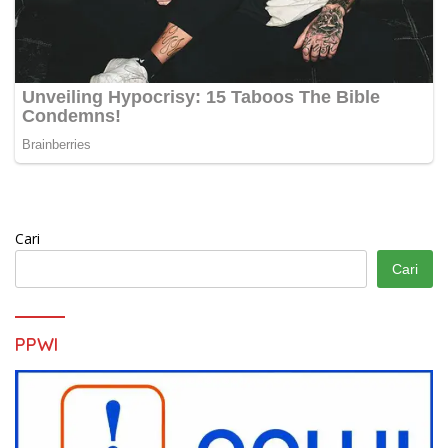
Cari
Cari
PPWI