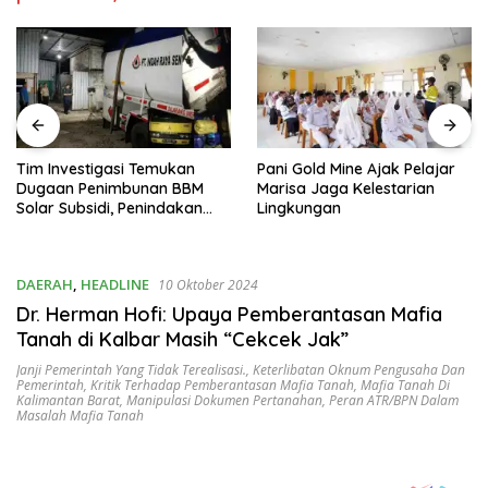
Tim Investigasi Temukan
Pani Gold Mine Ajak Pelajar
Dugaan Penimbunan BBM
Marisa Jaga Kelestarian
Solar Subsidi, Penindakan
Lingkungan
Dipertanyakan
DAERAH
,
HEADLINE
10 Oktober 2024
Dr. Herman Hofi: Upaya Pemberantasan Mafia
Tanah di Kalbar Masih “Cekcek Jak”
Janji Pemerintah Yang Tidak Terealisasi.
,
Keterlibatan Oknum Pengusaha Dan
Pemerintah
,
Kritik Terhadap Pemberantasan Mafia Tanah
,
Mafia Tanah Di
Kalimantan Barat
,
Manipulasi Dokumen Pertanahan
,
Peran ATR/BPN Dalam
Masalah Mafia Tanah