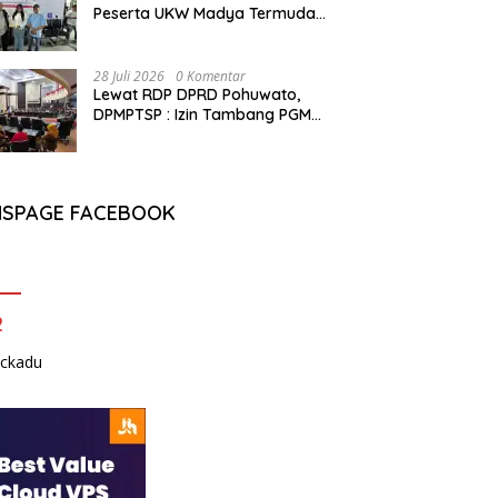
Peserta UKW Madya Termuda
dan Lolos Kompeten, Buktikan
Usia Bukan Penghalang
28 Juli 2026
0 Komentar
Lewat RDP DPRD Pohuwato,
DPMPTSP : Izin Tambang PGM
Sah Hingga 2032
NSPAGE FACEBOOK
2