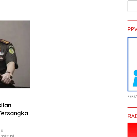
PP
PERS
ilan
Tersangka
RA
 ST
stitusi