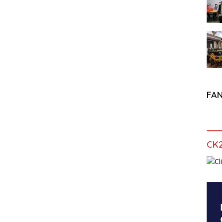
FA
CK