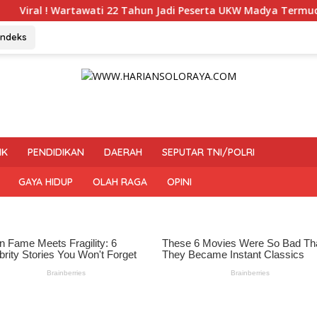
 22 Tahun Jadi Peserta UKW Madya Termuda dan Lolos Kompeten
Indeks
IK
PENDIDIKAN
DAERAH
SEPUTAR TNI/POLRI
GAYA HIDUP
OLAH RAGA
OPINI