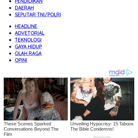
PENDIDIKAN
DAERAH
SEPUTAR TNI/POLRI
HEADLINE
ADVETORIAL
TEKNOLOGI
GAYA HIDUP
OLAH RAGA
OPINI