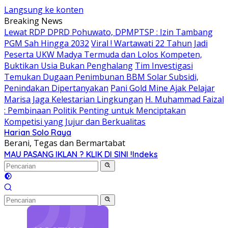
Langsung ke konten
Breaking News
Lewat RDP DPRD Pohuwato, DPMPTSP : Izin Tambang
PGM Sah Hingga 2032
Viral ! Wartawati 22 Tahun Jadi
Peserta UKW Madya Termuda dan Lolos Kompeten,
Buktikan Usia Bukan Penghalang
Tim Investigasi
Temukan Dugaan Penimbunan BBM Solar Subsidi,
Penindakan Dipertanyakan
Pani Gold Mine Ajak Pelajar
Marisa Jaga Kelestarian Lingkungan
H. Muhammad Faizal
: Pembinaan Politik Penting untuk Menciptakan
Kompetisi yang Jujur dan Berkualitas
Harian Solo Raya
Berani, Tegas dan Bermartabat
MAU PASANG IKLAN ? KLIK DI SINI !
Indeks