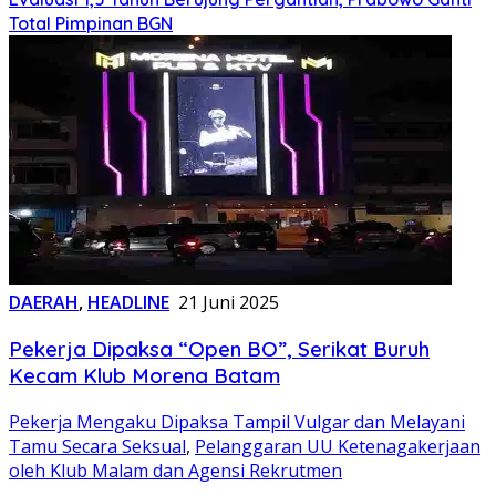
Total Pimpinan BGN
DAERAH
,
HEADLINE
21 Juni 2025
Pekerja Dipaksa “Open BO”, Serikat Buruh
Kecam Klub Morena Batam
Pekerja Mengaku Dipaksa Tampil Vulgar dan Melayani
Tamu Secara Seksual
,
Pelanggaran UU Ketenagakerjaan
oleh Klub Malam dan Agensi Rekrutmen