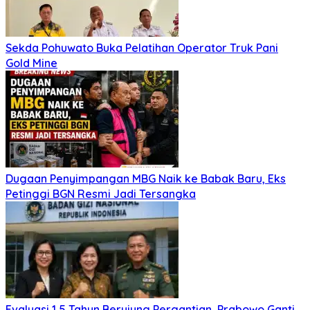
Sekda Pohuwato Buka Pelatihan Operator Truk Pani
Gold Mine
Dugaan Penyimpangan MBG Naik ke Babak Baru, Eks
Petinggi BGN Resmi Jadi Tersangka
Evaluasi 1,5 Tahun Berujung Pergantian, Prabowo Ganti