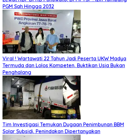
PGM Sah Hingga 2032
Viral ! Wartawati 22 Tahun Jadi Peserta UKW Madya
Termuda dan Lolos Kompeten, Buktikan Usia Bukan
Penghalang
Tim Investigasi Temukan Dugaan Penimbunan BBM
Solar Subsidi, Penindakan Dipertanyakan