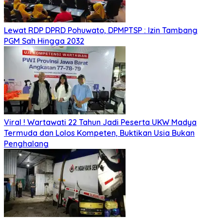
Lewat RDP DPRD Pohuwato, DPMPTSP : Izin Tambang
PGM Sah Hingga 2032
Viral ! Wartawati 22 Tahun Jadi Peserta UKW Madya
Termuda dan Lolos Kompeten, Buktikan Usia Bukan
Penghalang