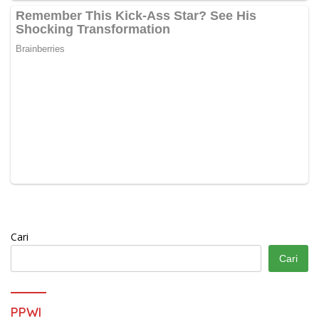
Cari
Cari
PPWI