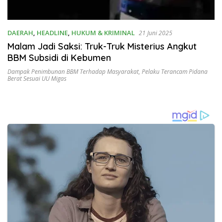
DAERAH
,
HEADLINE
,
HUKUM & KRIMINAL
21 Juni 2025
Malam Jadi Saksi: Truk-Truk Misterius Angkut
BBM Subsidi di Kebumen
Dampak Penimbunan BBM Terhadap Masyarakat
,
Pelaku Terancam Pidana
Berat Sesuai UU Migas