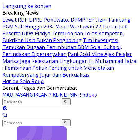
Langsung ke konten
Breaking News
Lewat RDP DPRD Pohuwato, DPMPTSP : Izin Tambang
PGM Sah Hingga 2032
Viral ! Wartawati 22 Tahun Jadi
Peserta UKW Madya Termuda dan Lolos Kompeten,
Buktikan Usia Bukan Penghalang
Tim Investigasi
Temukan Dugaan Penimbunan BBM Solar Subsidi,
Penindakan Dipertanyakan
Pani Gold Mine Ajak Pelajar
Marisa Jaga Kelestarian Lingkungan
H. Muhammad Faizal
: Pembinaan Politik Penting untuk Menciptakan
Kompetisi yang Jujur dan Berkualitas
Harian Solo Raya
Berani, Tegas dan Bermartabat
MAU PASANG IKLAN ? KLIK DI SINI !
Indeks