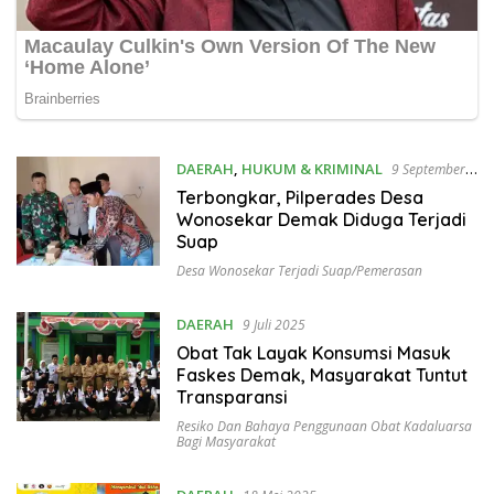
DAERAH
,
HUKUM & KRIMINAL
9 September
2025
Terbongkar, Pilperades Desa
Wonosekar Demak Diduga Terjadi
Suap
Desa Wonosekar Terjadi Suap/pemerasan
DAERAH
9 Juli 2025
Obat Tak Layak Konsumsi Masuk
Faskes Demak, Masyarakat Tuntut
Transparansi
Resiko Dan Bahaya Penggunaan Obat Kadaluarsa
Bagi Masyarakat