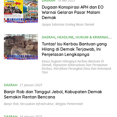
DAERAH
18 Mei 2025
Dugaan Konspirasi APH dan EO
Warnai Gelaran Pasar Malam
Demak
Upaya Sabotase Grebeg Besar Demak
DAERAH
,
HEADLINE
,
HUKUM & KRIMINAL
21 Februari 2025
Tuntas! Isu Kerbau Bantuan yang
Hilang di Demak Terjawab, Ini
Penjelasan Lengkapnya
Kasus Dugaan Hilangnya Kerbau Bantuan Di
Demak
,
Kepastian Keberadaan Dan Perawatan
Kerbau
,
Klarifikasi Perangkat Desa Dan Kelompok
Tani
DAERAH
21 Januari 2025
Banjir Rob dan Tanggul Jebol, Kabupaten Demak
Semakin Rentan Bencana
Banjir Rob
,
Kerusakan Infrastruktur
,
Mitigasi Pemerintah
DAERAH
16 Januari 2025