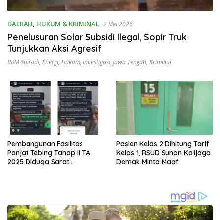
DAERAH
,
HUKUM & KRIMINAL
2 Mei 2026
Penelusuran Solar Subsidi Ilegal, Sopir Truk
Tunjukkan Aksi Agresif
BBM Subsidi
,
Energi
,
Hukum
,
Investigasi
,
Jawa Tengah
,
Kriminal
Pembangunan Fasilitas
Pasien Kelas 2 Dihitung Tarif
Panjat Tebing Tahap II TA
Kelas 1, RSUD Sunan Kalijaga
2025 Diduga Sarat
Demak Minta Maaf
Penyimpangan: Rekening
Fiktif dan Ketiadaan e-Faktur
Seret Nama CV Esa Buana
Perkasa