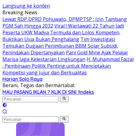
Langsung ke konten
Breaking News
Lewat RDP DPRD Pohuwato, DPMPTSP : Izin Tambang
PGM Sah Hingga 2032
Viral ! Wartawati 22 Tahun Jadi
Peserta UKW Madya Termuda dan Lolos Kompeten,
Buktikan Usia Bukan Penghalang
Tim Investigasi
Temukan Dugaan Penimbunan BBM Solar Subsidi,
Penindakan Dipertanyakan
Pani Gold Mine Ajak Pelajar
Marisa Jaga Kelestarian Lingkungan
H. Muhammad Faizal
: Pembinaan Politik Penting untuk Menciptakan
Kompetisi yang Jujur dan Berkualitas
Harian Solo Raya
Berani, Tegas dan Bermartabat
MAU PASANG IKLAN ? KLIK DI SINI !
Indeks