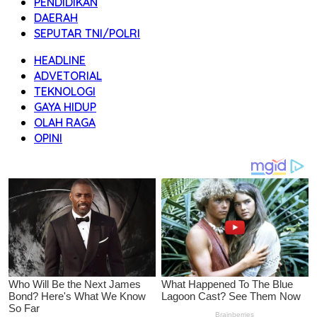
PENDIDIKAN
DAERAH
SEPUTAR TNI/POLRI
HEADLINE
ADVETORIAL
TEKNOLOGI
GAYA HIDUP
OLAH RAGA
OPINI