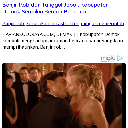
Banjir Rob dan Tanggul Jebol, Kabupaten
Demak Semakin Rentan Bencana
Banjir rob
,
kerusakan infrastruktur
,
mitigasi pemerintah
HARIANSOLORAYA.COM, DEMAK || Kabupaten Demak
kembali menghadapi ancaman bencana banjir yang kian
memprihatinkan. Banjir rob…