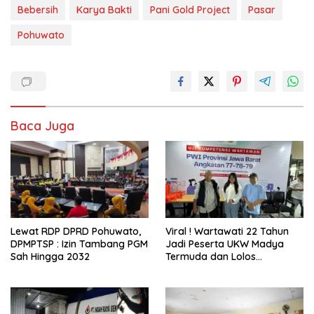
Bebersih
Karya Bakti
Pani Gold Project
Pasar
Pohuwato
Baca Juga
Lewat RDP DPRD Pohuwato,
Viral ! Wartawati 22 Tahun
DPMPTSP : Izin Tambang PGM
Jadi Peserta UKW Madya
Sah Hingga 2032
Termuda dan Lolos
Kompeten, Buktikan Usia
Bukan Penghalang