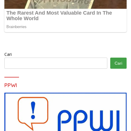
Cari
Cari
PPWI