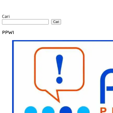
Cari
Cari
PPWI