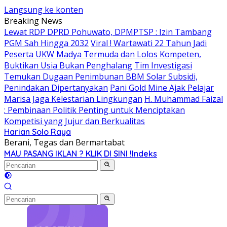
Langsung ke konten
Breaking News
Lewat RDP DPRD Pohuwato, DPMPTSP : Izin Tambang
PGM Sah Hingga 2032
Viral ! Wartawati 22 Tahun Jadi
Peserta UKW Madya Termuda dan Lolos Kompeten,
Buktikan Usia Bukan Penghalang
Tim Investigasi
Temukan Dugaan Penimbunan BBM Solar Subsidi,
Penindakan Dipertanyakan
Pani Gold Mine Ajak Pelajar
Marisa Jaga Kelestarian Lingkungan
H. Muhammad Faizal
: Pembinaan Politik Penting untuk Menciptakan
Kompetisi yang Jujur dan Berkualitas
Harian Solo Raya
Berani, Tegas dan Bermartabat
MAU PASANG IKLAN ? KLIK DI SINI !
Indeks