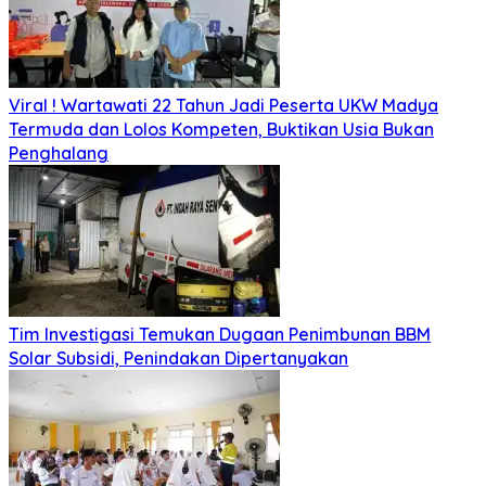
Viral ! Wartawati 22 Tahun Jadi Peserta UKW Madya
Termuda dan Lolos Kompeten, Buktikan Usia Bukan
Penghalang
Tim Investigasi Temukan Dugaan Penimbunan BBM
Solar Subsidi, Penindakan Dipertanyakan