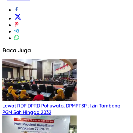
Baca Juga
Lewat RDP DPRD Pohuwato, DPMPTSP : Izin Tambang
PGM Sah Hingga 2032