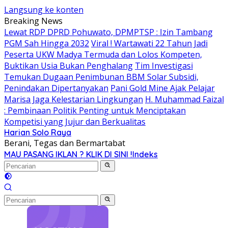
Langsung ke konten
Breaking News
Lewat RDP DPRD Pohuwato, DPMPTSP : Izin Tambang
PGM Sah Hingga 2032
Viral ! Wartawati 22 Tahun Jadi
Peserta UKW Madya Termuda dan Lolos Kompeten,
Buktikan Usia Bukan Penghalang
Tim Investigasi
Temukan Dugaan Penimbunan BBM Solar Subsidi,
Penindakan Dipertanyakan
Pani Gold Mine Ajak Pelajar
Marisa Jaga Kelestarian Lingkungan
H. Muhammad Faizal
: Pembinaan Politik Penting untuk Menciptakan
Kompetisi yang Jujur dan Berkualitas
Harian Solo Raya
Berani, Tegas dan Bermartabat
MAU PASANG IKLAN ? KLIK DI SINI !
Indeks