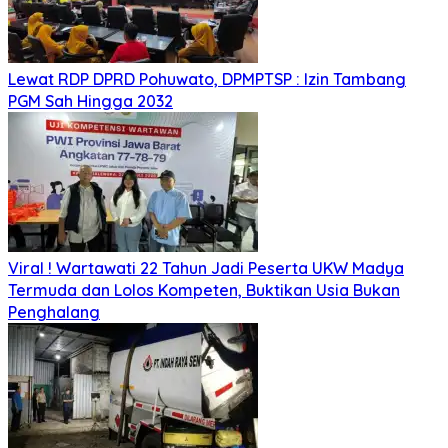
Lewat RDP DPRD Pohuwato, DPMPTSP : Izin Tambang
PGM Sah Hingga 2032
Viral ! Wartawati 22 Tahun Jadi Peserta UKW Madya
Termuda dan Lolos Kompeten, Buktikan Usia Bukan
Penghalang