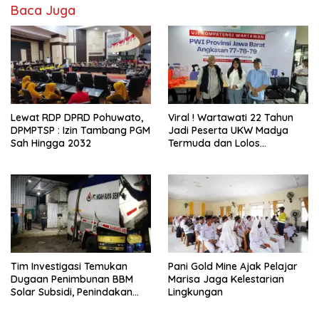
Baca Juga
Lewat RDP DPRD Pohuwato,
Viral ! Wartawati 22 Tahun
DPMPTSP : Izin Tambang PGM
Jadi Peserta UKW Madya
Sah Hingga 2032
Termuda dan Lolos
Kompeten, Buktikan Usia
Bukan Penghalang
Tim Investigasi Temukan
Pani Gold Mine Ajak Pelajar
Dugaan Penimbunan BBM
Marisa Jaga Kelestarian
Solar Subsidi, Penindakan
Lingkungan
Dipertanyakan