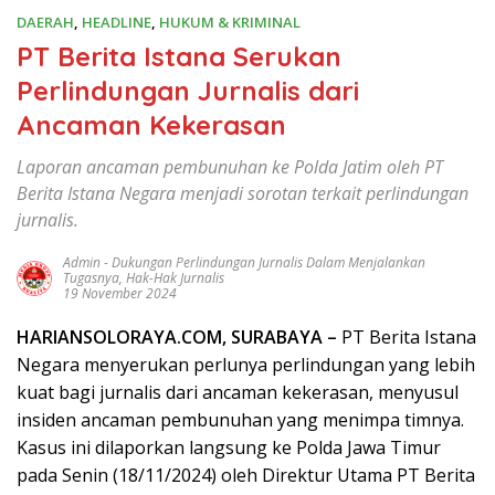
DAERAH
,
HEADLINE
,
HUKUM & KRIMINAL
PT Berita Istana Serukan
Perlindungan Jurnalis dari
Ancaman Kekerasan
Laporan ancaman pembunuhan ke Polda Jatim oleh PT
Berita Istana Negara menjadi sorotan terkait perlindungan
jurnalis.
Admin
-
Dukungan Perlindungan Jurnalis Dalam Menjalankan
Tugasnya
,
Hak-Hak Jurnalis
19 November 2024
HARIANSOLORAYA.COM, SURABAYA –
PT Berita Istana
Negara menyerukan perlunya perlindungan yang lebih
kuat bagi jurnalis dari ancaman kekerasan, menyusul
insiden ancaman pembunuhan yang menimpa timnya.
Kasus ini dilaporkan langsung ke Polda Jawa Timur
pada Senin (18/11/2024) oleh Direktur Utama PT Berita