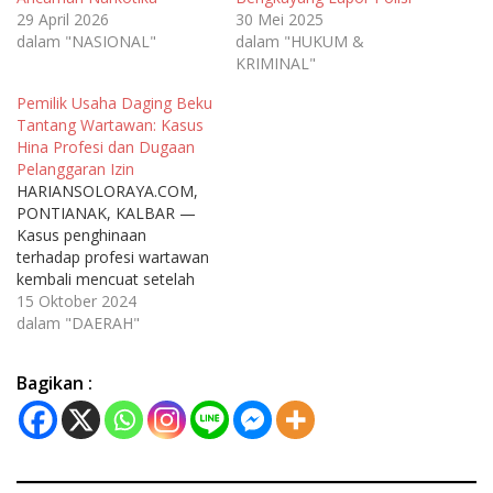
29 April 2026
30 Mei 2025
dalam "NASIONAL"
dalam "HUKUM &
KRIMINAL"
Pemilik Usaha Daging Beku
Tantang Wartawan: Kasus
Hina Profesi dan Dugaan
Pelanggaran Izin
HARIANSOLORAYA.COM,
PONTIANAK, KALBAR —
Kasus penghinaan
terhadap profesi wartawan
kembali mencuat setelah
seorang pengusaha daging
15 Oktober 2024
beku di Pontianak berinisial
dalam "DAERAH"
HI diduga melontarkan
hinaan dan tantangan
Bagikan :
kepada wartawan melalui
pesan WhatsApp. Insiden
ini terjadi setelah tim
investigasi gabungan media
mengungkap dugaan