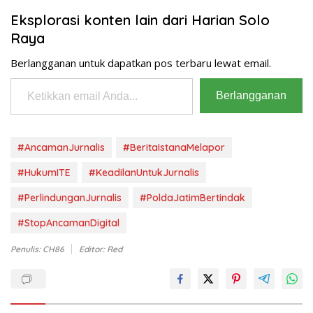
pelanggaran izin usaha
yang dilakukan oleh HI di
Eksplorasi konten lain dari Harian Solo
lokasi pembongkaran…
Raya
Berlangganan untuk dapatkan pos terbaru lewat email.
Ketikkan email Anda...
Berlangganan
#AncamanJurnalis
#BeritaIstanaMelapor
#HukumITE
#KeadilanUntukJurnalis
#PerlindunganJurnalis
#PoldaJatimBertindak
#StopAncamanDigital
Penulis: CH86
Editor: Red