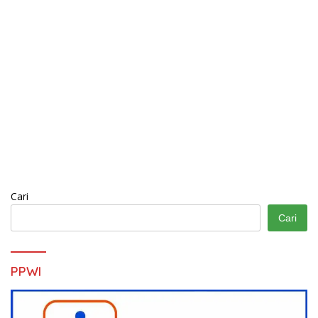
Cari
Cari
PPWI