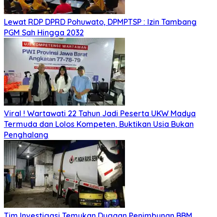
Lewat RDP DPRD Pohuwato, DPMPTSP : Izin Tambang
PGM Sah Hingga 2032
Viral ! Wartawati 22 Tahun Jadi Peserta UKW Madya
Termuda dan Lolos Kompeten, Buktikan Usia Bukan
Penghalang
Tim Investigasi Temukan Dugaan Penimbunan BBM