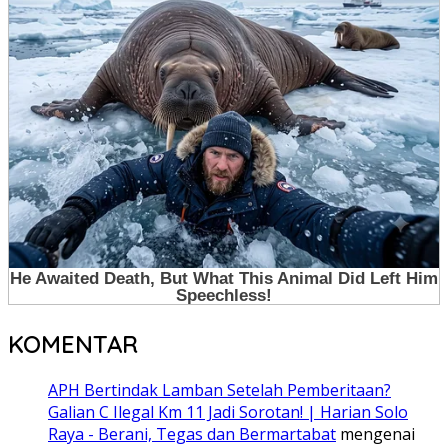
KOMENTAR
APH Bertindak Lamban Setelah Pemberitaan?
Galian C Ilegal Km 11 Jadi Sorotan! | Harian Solo
Raya - Berani, Tegas dan Bermartabat
mengenai