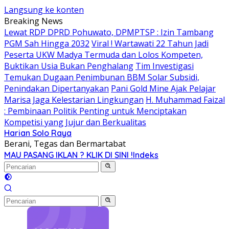
Langsung ke konten
Breaking News
Lewat RDP DPRD Pohuwato, DPMPTSP : Izin Tambang
PGM Sah Hingga 2032
Viral ! Wartawati 22 Tahun Jadi
Peserta UKW Madya Termuda dan Lolos Kompeten,
Buktikan Usia Bukan Penghalang
Tim Investigasi
Temukan Dugaan Penimbunan BBM Solar Subsidi,
Penindakan Dipertanyakan
Pani Gold Mine Ajak Pelajar
Marisa Jaga Kelestarian Lingkungan
H. Muhammad Faizal
: Pembinaan Politik Penting untuk Menciptakan
Kompetisi yang Jujur dan Berkualitas
Harian Solo Raya
Berani, Tegas dan Bermartabat
MAU PASANG IKLAN ? KLIK DI SINI !
Indeks