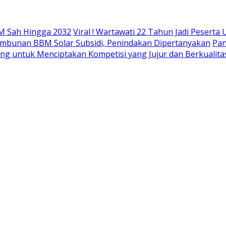
M Sah Hingga 2032
Viral ! Wartawati 22 Tahun Jadi Peser
mbunan BBM Solar Subsidi, Penindakan Dipertanyakan
Pan
ing untuk Menciptakan Kompetisi yang Jujur dan Berkualita