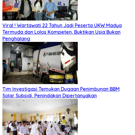
Viral ! Wartawati 22 Tahun Jadi Peserta UKW Madya
Termuda dan Lolos Kompeten, Buktikan Usia Bukan
Penghalang
Tim Investigasi Temukan Dugaan Penimbunan BBM
Solar Subsidi, Penindakan Dipertanyakan