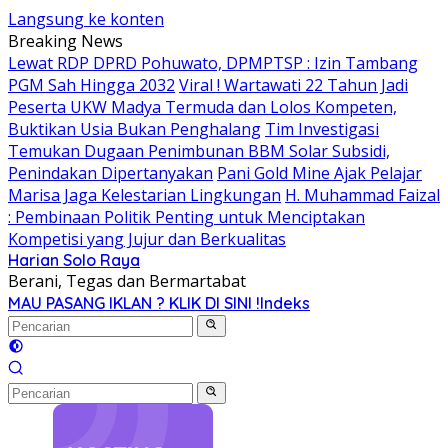
Langsung ke konten
Breaking News
Lewat RDP DPRD Pohuwato, DPMPTSP : Izin Tambang
PGM Sah Hingga 2032
Viral ! Wartawati 22 Tahun Jadi
Peserta UKW Madya Termuda dan Lolos Kompeten,
Buktikan Usia Bukan Penghalang
Tim Investigasi
Temukan Dugaan Penimbunan BBM Solar Subsidi,
Penindakan Dipertanyakan
Pani Gold Mine Ajak Pelajar
Marisa Jaga Kelestarian Lingkungan
H. Muhammad Faizal
: Pembinaan Politik Penting untuk Menciptakan
Kompetisi yang Jujur dan Berkualitas
Harian Solo Raya
Berani, Tegas dan Bermartabat
MAU PASANG IKLAN ? KLIK DI SINI !
Indeks