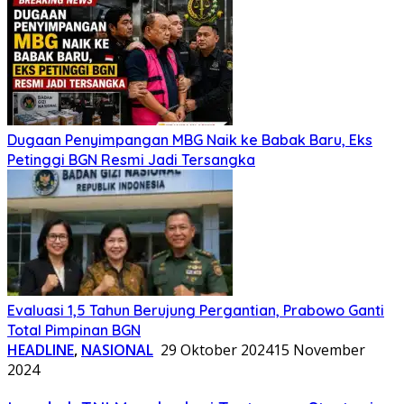
Dugaan Penyimpangan MBG Naik ke Babak Baru, Eks
Petinggi BGN Resmi Jadi Tersangka
Evaluasi 1,5 Tahun Berujung Pergantian, Prabowo Ganti
Total Pimpinan BGN
HEADLINE
,
NASIONAL
29 Oktober 2024
15 November
2024