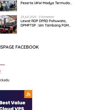
Peserta UKW Madya Termuda
dan Lolos Kompeten, Buktikan
Usia Bukan Penghalang
28 Juli 2026
0 Komentar
Lewat RDP DPRD Pohuwato,
DPMPTSP : Izin Tambang PGM
Sah Hingga 2032
NSPAGE FACEBOOK
2