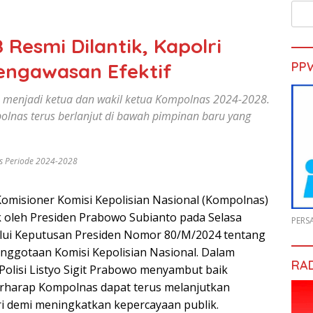
Resmi Dilantik, Kapolri
engawasan Efektif
PP
 menjadi ketua dan wakil ketua Kompolnas 2024-2028.
lnas terus berlanjut di bawah pimpinan baru yang
as Periode 2024-2028
Komisioner Komisi Kepolisian Nasional (Kompolnas)
ik oleh Presiden Prabowo Subianto pada Selasa
PERS
elalui Keputusan Presiden Nomor 80/M/2024 tentang
ggotaan Komisi Kepolisian Nasional. Dalam
RA
Polisi Listyo Sigit Prabowo menyambut baik
harap Kompolnas dapat terus melanjutkan
ri demi meningkatkan kepercayaan publik.