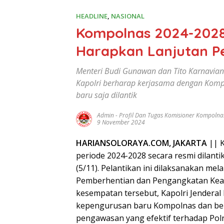
HEADLINE
,
NASIONAL
Kompolnas 2024-2028 
Harapkan Lanjutan P
Menteri Budi Gunawan dan Tito Karnavian
Kapolri berharap kerjasama dengan Kompo
baru saja dilantik
Admin
-
Profil Dan Tugas Komisioner Kompoln
9 November 2024
HARIANSOLORAYA.COM
,
JAKARTA
|| 
periode 2024-2028 secara resmi dilant
(5/11). Pelantikan ini dilaksanakan m
Pemberhentian dan Pengangkatan Kean
kesempatan tersebut, Kapolri Jenderal 
kepengurusan baru Kompolnas dan ber
pengawasan yang efektif terhadap Pol