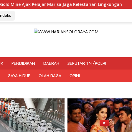
arisa Jaga Kelestarian Lingkungan
H. Muhammad Faizal :
Indeks
IK
PENDIDIKAN
DAERAH
SEPUTAR TNI/POLRI
GAYA HIDUP
OLAH RAGA
OPINI