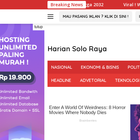
Langsung
g PGM Sah Hingga 2032
Breaking News
Viral ! Wartawati 22 Tahun Ja
ke
konten
MAU PASANG IKLAN ? KLIK DI SINI !
tutup
Harian Solo Raya
Berani,
Tegas
NASIONAL
EKONOMI & BISNIS
POLIT
dan
Bermartabat
HEADLINE
ADVETORIAL
TEKNOLOGI