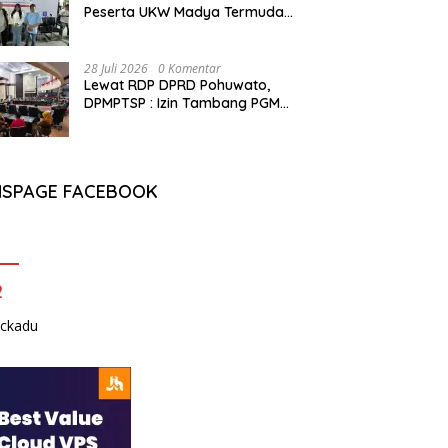
Peserta UKW Madya Termuda
dan Lolos Kompeten, Buktikan
Usia Bukan Penghalang
28 Juli 2026
0 Komentar
Lewat RDP DPRD Pohuwato,
DPMPTSP : Izin Tambang PGM
Sah Hingga 2032
NSPAGE FACEBOOK
2