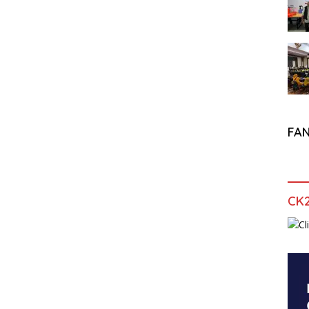
FA
CK