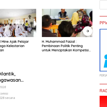
PP
d Mine Ajak Pelajar
H. Muhammad Faizal :
Sekd
aga Kelestarian
Pembinaan Politik Penting
Pelat
gan
untuk Menciptakan Kompetisi
Gold 
yang Jujur dan Berkualitas
lantik,
PERS
engawasan
-2028
RA
omisi
028 secara