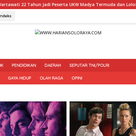
di Peserta UKW Madya Termuda dan Lolos Kompeten, Buktikan U
Indeks
IK
PENDIDIKAN
DAERAH
SEPUTAR TNI/POLRI
GAYA HIDUP
OLAH RAGA
OPINI