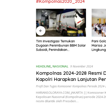
#Kompolnas2020_2024
awati 22 Tahun Jadi
Tim Investigasi Temukan
Pani Gol
W Madya Termuda
Dugaan Penimbunan BBM Solar
Marisa J
ompeten, Buktikan
Subsidi, Penindakan
Lingkun
Penghalang
Dipertanyakan
HEADLINE
,
NASIONAL
9 November 2024
Kompolnas 2024-2028 Resmi Di
Kapolri Harapkan Lanjutan P
Efektif
Profil Dan Tugas Komisioner Kompolnas Periode 2024
HARIANSOLORAYA.COM, JAKARTA || Komisioner K
Kepolisian Nasional (Kompolnas) periode 2024-2
resmi dilantik oleh Presiden…