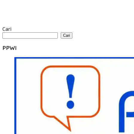
Cari
Cari
PPWI