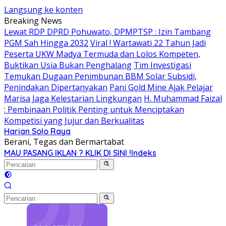
Langsung ke konten
Breaking News
Lewat RDP DPRD Pohuwato, DPMPTSP : Izin Tambang
PGM Sah Hingga 2032
Viral ! Wartawati 22 Tahun Jadi
Peserta UKW Madya Termuda dan Lolos Kompeten,
Buktikan Usia Bukan Penghalang
Tim Investigasi
Temukan Dugaan Penimbunan BBM Solar Subsidi,
Penindakan Dipertanyakan
Pani Gold Mine Ajak Pelajar
Marisa Jaga Kelestarian Lingkungan
H. Muhammad Faizal
: Pembinaan Politik Penting untuk Menciptakan
Kompetisi yang Jujur dan Berkualitas
Harian Solo Raya
Berani, Tegas dan Bermartabat
MAU PASANG IKLAN ? KLIK DI SINI !
Indeks