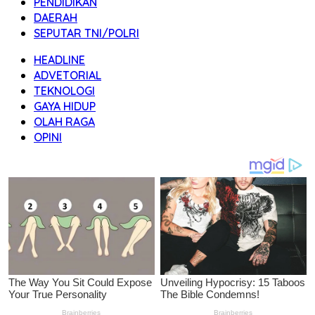
PENDIDIKAN
DAERAH
SEPUTAR TNI/POLRI
HEADLINE
ADVETORIAL
TEKNOLOGI
GAYA HIDUP
OLAH RAGA
OPINI