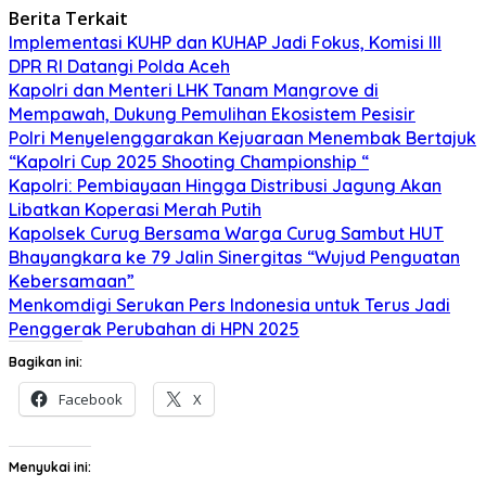
Berita Terkait
Implementasi KUHP dan KUHAP Jadi Fokus, Komisi III
DPR RI Datangi Polda Aceh
Kapolri dan Menteri LHK Tanam Mangrove di
Mempawah, Dukung Pemulihan Ekosistem Pesisir
Polri Menyelenggarakan Kejuaraan Menembak Bertajuk
“Kapolri Cup 2025 Shooting Championship “
Kapolri: Pembiayaan Hingga Distribusi Jagung Akan
Libatkan Koperasi Merah Putih
Kapolsek Curug Bersama Warga Curug Sambut HUT
Bhayangkara ke 79 Jalin Sinergitas “Wujud Penguatan
Kebersamaan”
Menkomdigi Serukan Pers Indonesia untuk Terus Jadi
Penggerak Perubahan di HPN 2025
Bagikan ini:
Facebook
X
Menyukai ini: