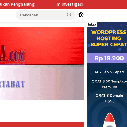
nvestigasi Temukan Dugaan Penimbunan BBM Solar Subsidi, Pe
tutup