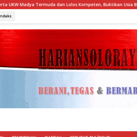
Lolos Kompeten, Buktikan Usia Bukan Penghalang
Tim I
Indeks