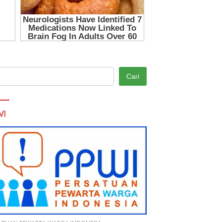
Cari
WI