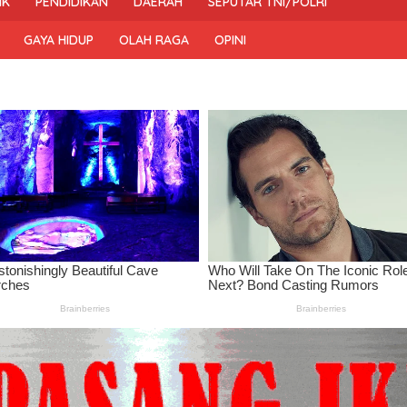
IK
PENDIDIKAN
DAERAH
SEPUTAR TNI/POLRI
GAYA HIDUP
OLAH RAGA
OPINI