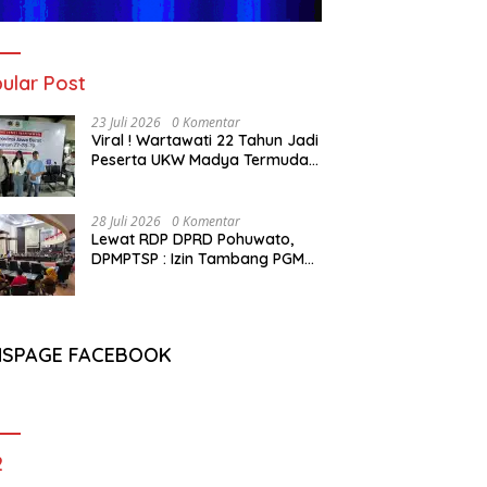
ular Post
23 Juli 2026
0 Komentar
Viral ! Wartawati 22 Tahun Jadi
Peserta UKW Madya Termuda
dan Lolos Kompeten, Buktikan
Usia Bukan Penghalang
28 Juli 2026
0 Komentar
Lewat RDP DPRD Pohuwato,
DPMPTSP : Izin Tambang PGM
Sah Hingga 2032
NSPAGE FACEBOOK
2