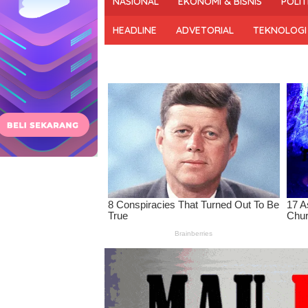
NASIONAL
EKONOMI & BISNIS
POLIT
dan
Bermartabat
HEADLINE
ADVETORIAL
TEKNOLOGI