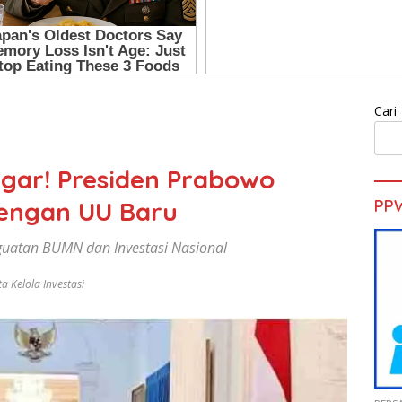
Cari
gar! Presiden Prabowo
dengan UU Baru
PP
guatan BUMN dan Investasi Nasional
ta Kelola Investasi