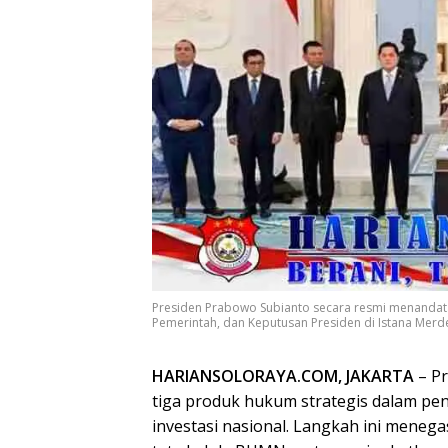
Presiden Prabowo Subianto secara resmi menandat
Pemerintah, dan Keputusan Presiden di Istana Merdek
HARIANSOLORAYA.COM, JAKARTA
– Pr
tiga produk hukum strategis dalam pe
investasi nasional. Langkah ini men