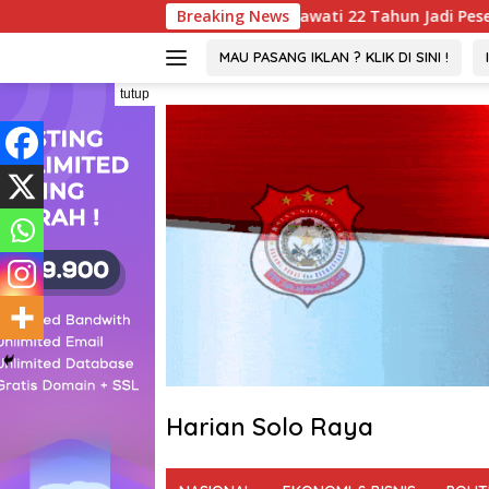
Langsung
al ! Wartawati 22 Tahun Jadi Peserta UKW Madya Termuda dan 
Breaking News
ke
konten
MAU PASANG IKLAN ? KLIK DI SINI !
tutup
Harian Solo Raya
Berani,
Tegas