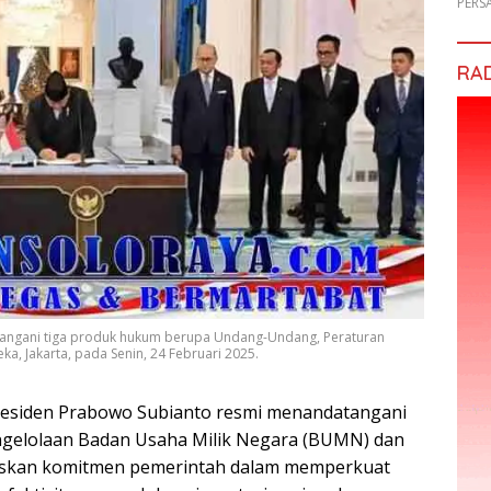
PERS
RA
angani tiga produk hukum berupa Undang-Undang, Peraturan
a, Jakarta, pada Senin, 24 Februari 2025.
esiden Prabowo Subianto resmi menandatangani
ngelolaan Badan Usaha Milik Negara (BUMN) dan
egaskan komitmen pemerintah dalam memperkuat