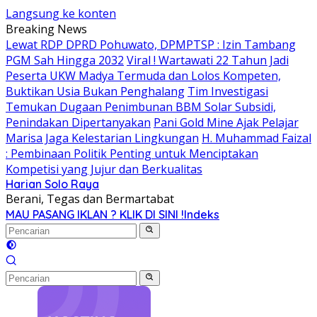
Langsung ke konten
Breaking News
Lewat RDP DPRD Pohuwato, DPMPTSP : Izin Tambang
PGM Sah Hingga 2032
Viral ! Wartawati 22 Tahun Jadi
Peserta UKW Madya Termuda dan Lolos Kompeten,
Buktikan Usia Bukan Penghalang
Tim Investigasi
Temukan Dugaan Penimbunan BBM Solar Subsidi,
Penindakan Dipertanyakan
Pani Gold Mine Ajak Pelajar
Marisa Jaga Kelestarian Lingkungan
H. Muhammad Faizal
: Pembinaan Politik Penting untuk Menciptakan
Kompetisi yang Jujur dan Berkualitas
Harian Solo Raya
Berani, Tegas dan Bermartabat
MAU PASANG IKLAN ? KLIK DI SINI !
Indeks