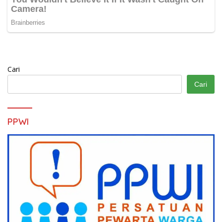
Cari
Cari
PPWI