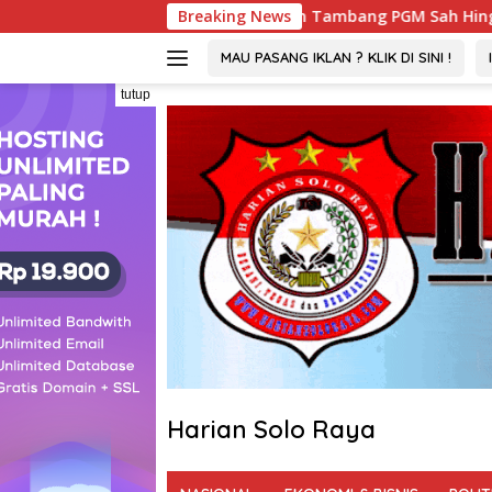
Langsung
P : Izin Tambang PGM Sah Hingga 2032
Breaking News
Viral ! Warta
ke
konten
MAU PASANG IKLAN ? KLIK DI SINI !
tutup
Harian Solo Raya
Berani,
Tegas