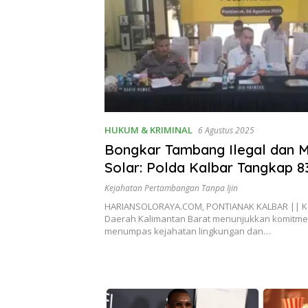
HUKUM & KRIMINAL
6 Agustus 2025
Bongkar Tambang Ilegal dan M
Solar: Polda Kalbar Tangkap 8
Tersangka, Sita Puluhan Kilo 
Kejahatan Pertambangan Tanpa Ijin
HARIANSOLORAYA.COM, PONTIANAK KALBAR || Ke
Daerah Kalimantan Barat menunjukkan komitm
menumpas kejahatan lingkungan dan…