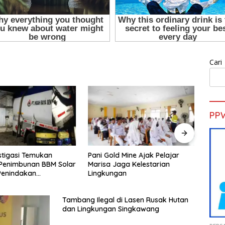
Cari
PP
d Mine Ajak Pelajar
H. Muhammad Faizal :
Sekd
aga Kelestarian
Pembinaan Politik Penting
Pelat
gan
untuk Menciptakan Kompetisi
Gold 
yang Jujur dan Berkualitas
Tambang Ilegal di Lasen Rusak Hutan
dan Lingkungan Singkawang