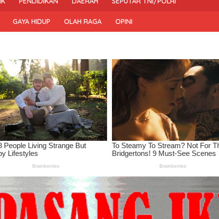
IK
PENDIDIKAN
DAERAH
SEPUTAR TNI/POLRI
GAYA HIDUP
OLAH RAGA
OPINI