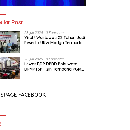
ular Post
23 Juli 2026
0 Komentar
Viral ! Wartawati 22 Tahun Jadi
Peserta UKW Madya Termuda
dan Lolos Kompeten, Buktikan
Usia Bukan Penghalang
28 Juli 2026
0 Komentar
Lewat RDP DPRD Pohuwato,
DPMPTSP : Izin Tambang PGM
Sah Hingga 2032
NSPAGE FACEBOOK
2