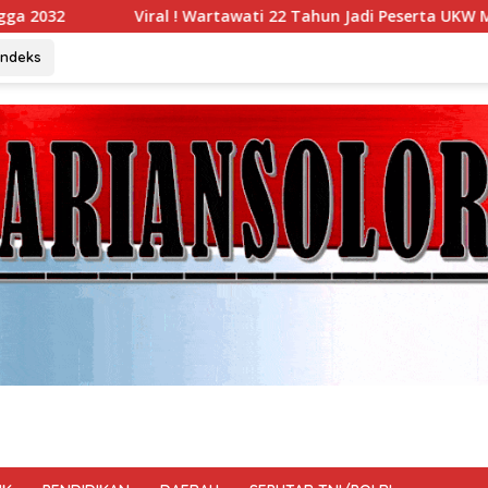
wati 22 Tahun Jadi Peserta UKW Madya Termuda dan Lolos Komp
Indeks