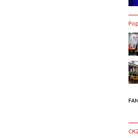
Pop
FA
CK