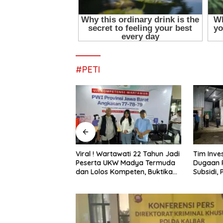
#PETI
awati 22 Tahun Jadi
Tim Investigasi Temukan
Pani Gol
W Madya Termuda
Dugaan Penimbunan BBM Solar
Marisa J
ompeten, Buktikan
Subsidi, Penindakan
Lingkun
Penghalang
Dipertanyakan