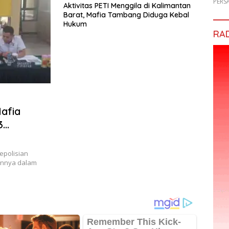
PERS
Aktivitas PETI Menggila di Kalimantan
Barat, Mafia Tambang Diduga Kebal
Hukum
RA
afia
3
Emas
polisian
ennya dalam