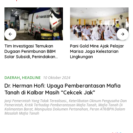
Tim Investigasi Temukan
Pani Gold Mine Ajak Pelajar
Dugaan Penimbunan BBM
Marisa Jaga Kelestarian
Solar Subsidi, Penindakan
Lingkungan
Dipertanyakan
DAERAH
,
HEADLINE
10 Oktober 2024
Dr. Herman Hofi: Upaya Pemberantasan Mafia
Tanah di Kalbar Masih “Cekcek Jak”
Janji Pemerintah Yang Tidak Terealisasi.
,
Keterlibatan Oknum Pengusaha Dan
Pemerintah
,
Kritik Terhadap Pemberantasan Mafia Tanah
,
Mafia Tanah Di
Kalimantan Barat
,
Manipulasi Dokumen Pertanahan
,
Peran ATR/BPN Dalam
Masalah Mafia Tanah