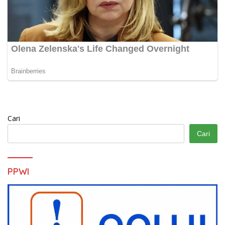
Cari
Cari
PPWI