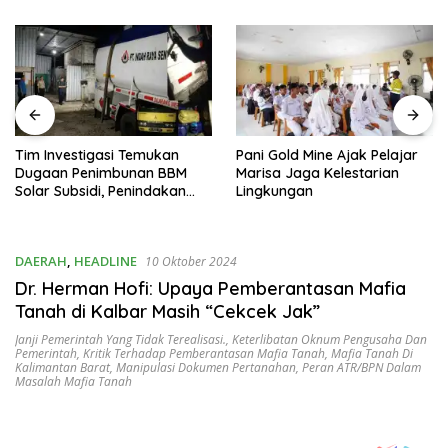
Tim Investigasi Temukan
Pani Gold Mine Ajak Pelajar
Dugaan Penimbunan BBM
Marisa Jaga Kelestarian
Solar Subsidi, Penindakan
Lingkungan
Dipertanyakan
DAERAH
,
HEADLINE
10 Oktober 2024
Dr. Herman Hofi: Upaya Pemberantasan Mafia
Tanah di Kalbar Masih “Cekcek Jak”
Janji Pemerintah Yang Tidak Terealisasi.
,
Keterlibatan Oknum Pengusaha Dan
Pemerintah
,
Kritik Terhadap Pemberantasan Mafia Tanah
,
Mafia Tanah Di
Kalimantan Barat
,
Manipulasi Dokumen Pertanahan
,
Peran ATR/BPN Dalam
Masalah Mafia Tanah