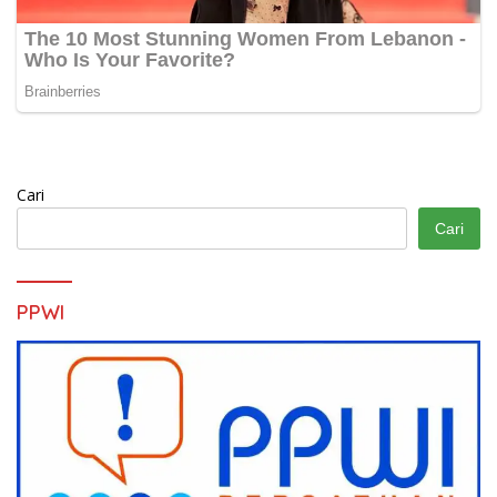
Cari
Cari
PPWI