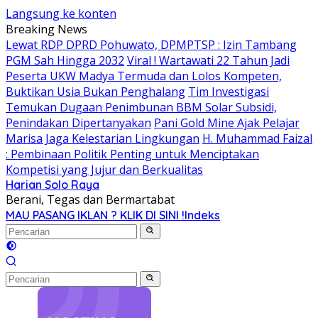
Langsung ke konten
Breaking News
Lewat RDP DPRD Pohuwato, DPMPTSP : Izin Tambang
PGM Sah Hingga 2032
Viral ! Wartawati 22 Tahun Jadi
Peserta UKW Madya Termuda dan Lolos Kompeten,
Buktikan Usia Bukan Penghalang
Tim Investigasi
Temukan Dugaan Penimbunan BBM Solar Subsidi,
Penindakan Dipertanyakan
Pani Gold Mine Ajak Pelajar
Marisa Jaga Kelestarian Lingkungan
H. Muhammad Faizal
: Pembinaan Politik Penting untuk Menciptakan
Kompetisi yang Jujur dan Berkualitas
Harian Solo Raya
Berani, Tegas dan Bermartabat
MAU PASANG IKLAN ? KLIK DI SINI !
Indeks