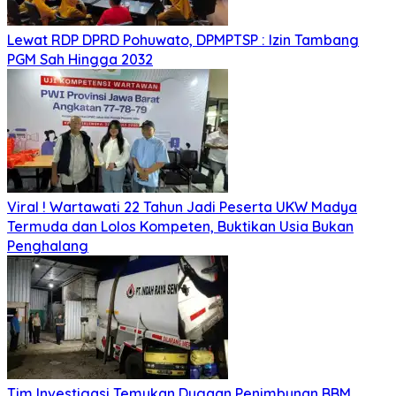
Lewat RDP DPRD Pohuwato, DPMPTSP : Izin Tambang
PGM Sah Hingga 2032
Viral ! Wartawati 22 Tahun Jadi Peserta UKW Madya
Termuda dan Lolos Kompeten, Buktikan Usia Bukan
Penghalang
Tim Investigasi Temukan Dugaan Penimbunan BBM