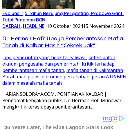
Evaluasi 1,5 Tahun Berujung Pergantian, Prabowo Ganti
Total Pimpinan BGN
DAERAH
,
HEADLINE
10 Oktober 2024
15 November 2024
Dr. Herman Hofi: Upaya Pemberantasan Mafia
Tanah di Kalbar Masih “Cekcek Jak”
janji pemerintah yang tidak terealisasi.
,
keterlibatan
oknum pengusaha dan pemerintah
,
Kritik terhadap
pemberantasan mafia tanah
,
mafia tanah di Kalimantan
Barat
,
manipulasi dokumen pertanahan
,
peran ATR/BPN
dalam masalah mafia tanah
HARIANSOLORAYA.COM, PONTIANAK KALBAR ||
Pengamat kebijakan publik, Dr. Herman Hofi Munawar,
mengkritik keras upaya pemberantasan…