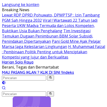
Langsung ke konten
Breaking News
Lewat RDP DPRD Pohuwato, DPMPTSP : Izin Tambang
PGM Sah Hingga 2032
Viral ! Wartawati 22 Tahun Jadi
Peserta UKW Madya Termuda dan Lolos Kompeten,
Buktikan Usia Bukan Penghalang
Tim Investigasi
Temukan Dugaan Penimbunan BBM Solar Subsidi,
Penindakan Dipertanyakan
Pani Gold Mine Ajak Pelajar
Marisa Jaga Kelestarian Lingkungan
H. Muhammad Faizal
: Pembinaan Politik Penting untuk Menciptakan
Kompetisi yang Jujur dan Berkualitas
Harian Solo Raya
Berani, Tegas dan Bermartabat
MAU PASANG IKLAN ? KLIK DI SINI !
Indeks