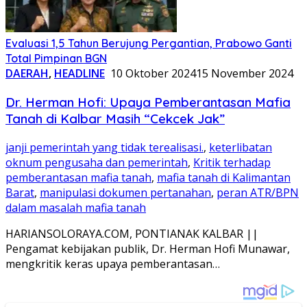
Evaluasi 1,5 Tahun Berujung Pergantian, Prabowo Ganti
Total Pimpinan BGN
DAERAH
,
HEADLINE
10 Oktober 2024
15 November 2024
Dr. Herman Hofi: Upaya Pemberantasan Mafia
Tanah di Kalbar Masih “Cekcek Jak”
janji pemerintah yang tidak terealisasi.
,
keterlibatan
oknum pengusaha dan pemerintah
,
Kritik terhadap
pemberantasan mafia tanah
,
mafia tanah di Kalimantan
Barat
,
manipulasi dokumen pertanahan
,
peran ATR/BPN
dalam masalah mafia tanah
HARIANSOLORAYA.COM, PONTIANAK KALBAR ||
Pengamat kebijakan publik, Dr. Herman Hofi Munawar,
mengkritik keras upaya pemberantasan…