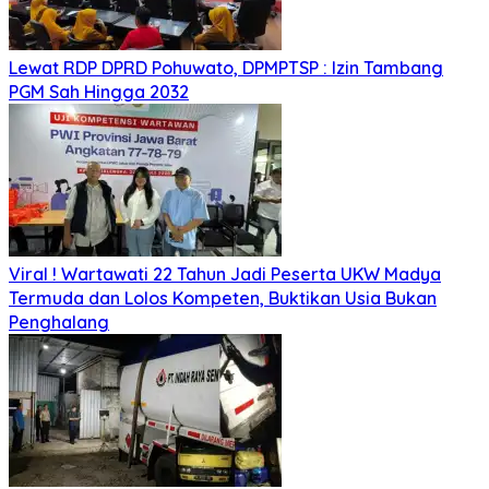
Lewat RDP DPRD Pohuwato, DPMPTSP : Izin Tambang
PGM Sah Hingga 2032
Viral ! Wartawati 22 Tahun Jadi Peserta UKW Madya
Termuda dan Lolos Kompeten, Buktikan Usia Bukan
Penghalang