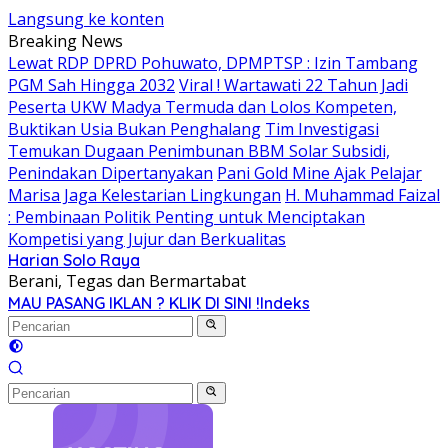
Langsung ke konten
Breaking News
Lewat RDP DPRD Pohuwato, DPMPTSP : Izin Tambang
PGM Sah Hingga 2032
Viral ! Wartawati 22 Tahun Jadi
Peserta UKW Madya Termuda dan Lolos Kompeten,
Buktikan Usia Bukan Penghalang
Tim Investigasi
Temukan Dugaan Penimbunan BBM Solar Subsidi,
Penindakan Dipertanyakan
Pani Gold Mine Ajak Pelajar
Marisa Jaga Kelestarian Lingkungan
H. Muhammad Faizal
: Pembinaan Politik Penting untuk Menciptakan
Kompetisi yang Jujur dan Berkualitas
Harian Solo Raya
Berani, Tegas dan Bermartabat
MAU PASANG IKLAN ? KLIK DI SINI !
Indeks