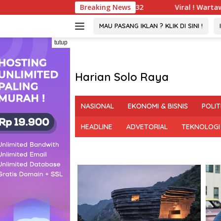
Langsung
 Sah Hingga 2032
Breaking News
Viral ! Wartawati 22 Tahun Jadi Pe
ke
konten
MAU PASANG IKLAN ? KLIK DI SINI !
tutup
Harian Solo Raya
Berani,
Tegas
NASIONAL
EKONOMI & BISNIS
POLIT
dan
Bermartabat
HEADLINE
ADVETORIAL
TEKNOLOGI