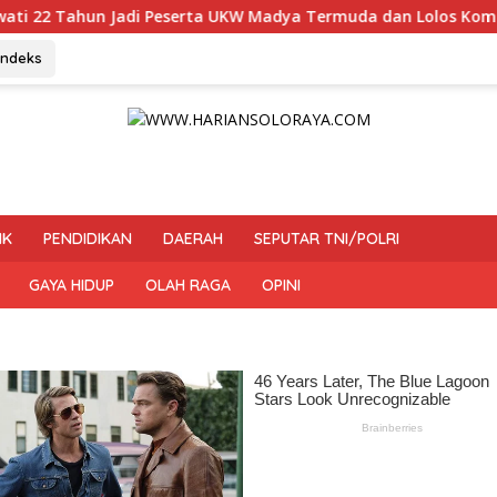
serta UKW Madya Termuda dan Lolos Kompeten, Buktikan Usia 
Indeks
IK
PENDIDIKAN
DAERAH
SEPUTAR TNI/POLRI
GAYA HIDUP
OLAH RAGA
OPINI