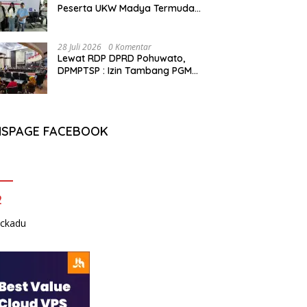
Peserta UKW Madya Termuda
dan Lolos Kompeten, Buktikan
Usia Bukan Penghalang
28 Juli 2026
0 Komentar
Lewat RDP DPRD Pohuwato,
DPMPTSP : Izin Tambang PGM
Sah Hingga 2032
NSPAGE FACEBOOK
2