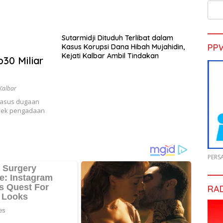
Sutarmidji Dituduh Terlibat dalam
PP
Kasus Korupsi Dana Hibah Mujahidin,
Kejati Kalbar Ambil Tindakan
30 Miliar
Kalbar
asus dugaan
oyek pengadaan
PERS
RA