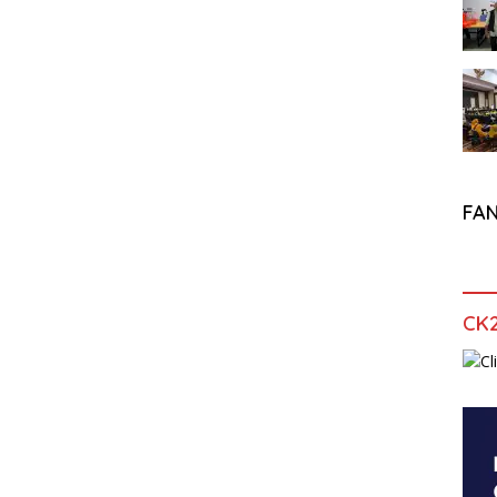
FA
CK