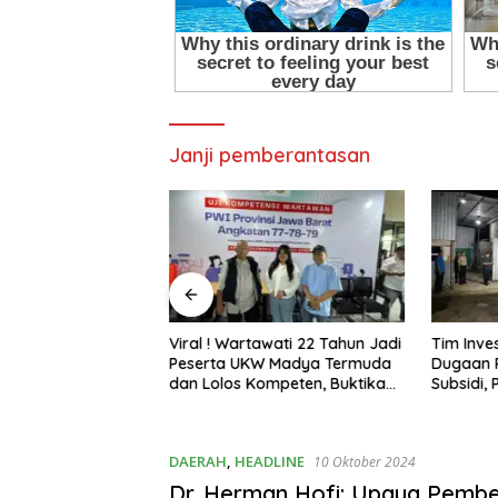
Janji pemberantasan
awati 22 Tahun Jadi
Tim Investigasi Temukan
Pani Gol
W Madya Termuda
Dugaan Penimbunan BBM Solar
Marisa J
ompeten, Buktikan
Subsidi, Penindakan
Lingkun
Penghalang
Dipertanyakan
DAERAH
,
HEADLINE
10 Oktober 2024
Dr. Herman Hofi: Upaya Pemb