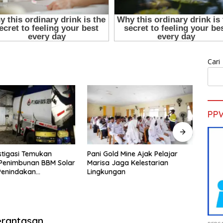
Cari
PP
d Mine Ajak Pelajar
H. Muhammad Faizal :
Sekd
aga Kelestarian
Pembinaan Politik Penting
Pelat
gan
untuk Menciptakan Kompetisi
Gold 
yang Jujur dan Berkualitas
erantasan