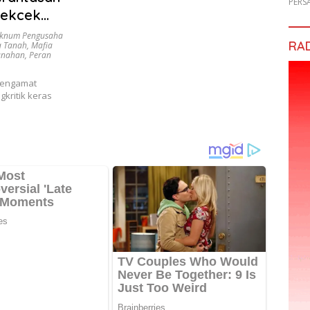
PERS
Cekcek
Oknum Pengusaha
RA
a Tanah
,
Mafia
anahan
,
Peran
Pengamat
kritik keras