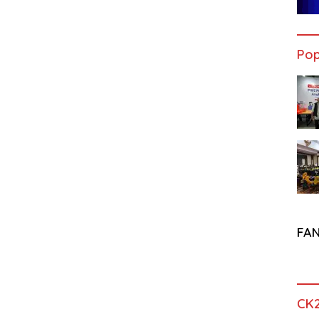
Pop
FA
CK