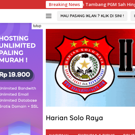
Langsung
MPTSP : Izin Tambang PGM Sah Hingga 2032
Breaking News
Viral ! W
ke
konten
MAU PASANG IKLAN ? KLIK DI SINI !
tutup
Harian Solo Raya
Berani,
Tegas