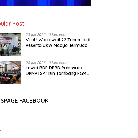
ular Post
23 Juli 2026
0 Komentar
Viral ! Wartawati 22 Tahun Jadi
Peserta UKW Madya Termuda
dan Lolos Kompeten, Buktikan
Usia Bukan Penghalang
28 Juli 2026
0 Komentar
Lewat RDP DPRD Pohuwato,
DPMPTSP : Izin Tambang PGM
Sah Hingga 2032
NSPAGE FACEBOOK
2