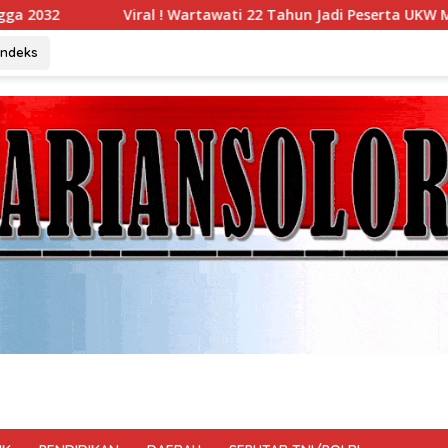
artawati 22 Tahun Jadi Peserta UKW Madya Termuda dan Lolos 
Indeks