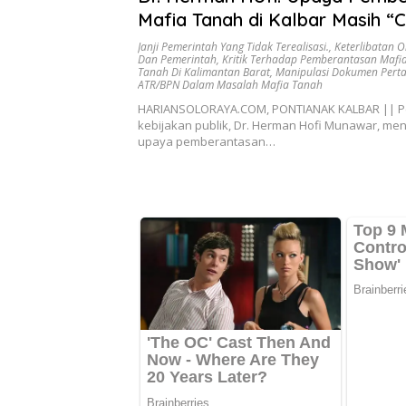
Mafia Tanah di Kalbar Masih “
Jak”
Janji Pemerintah Yang Tidak Terealisasi.
,
Keterlibatan 
Dan Pemerintah
,
Kritik Terhadap Pemberantasan Mafi
Tanah Di Kalimantan Barat
,
Manipulasi Dokumen Pert
ATR/BPN Dalam Masalah Mafia Tanah
HARIANSOLORAYA.COM, PONTIANAK KALBAR || 
kebijakan publik, Dr. Herman Hofi Munawar, meng
upaya pemberantasan…