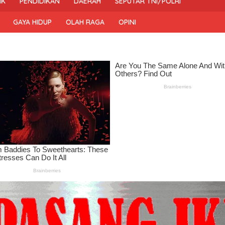
IK
PENDIDIKAN
DAERAH
SEPUTAR TNI/POLRI
GAYA HIDUP
OLAH RAGA
OPINI