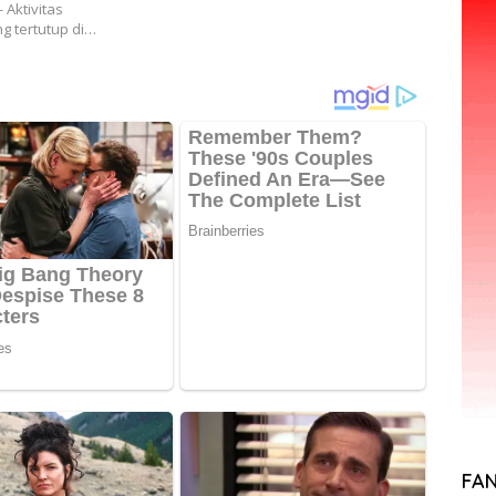
Aktivitas
g tertutup di…
FA