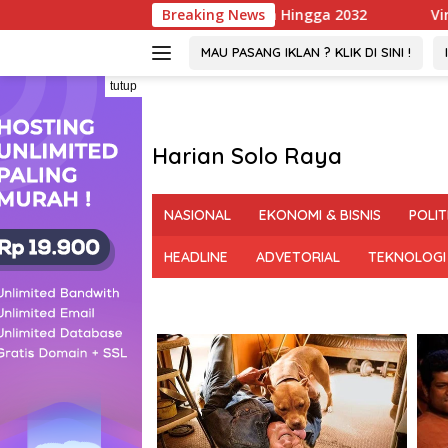
Langsung
mbang PGM Sah Hingga 2032
Breaking News
Viral ! Wartawati 22 Tah
ke
konten
MAU PASANG IKLAN ? KLIK DI SINI !
tutup
Harian Solo Raya
Berani,
Tegas
NASIONAL
EKONOMI & BISNIS
POLIT
dan
Bermartabat
HEADLINE
ADVETORIAL
TEKNOLOGI