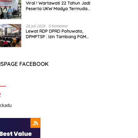
Viral ! Wartawati 22 Tahun Jadi
Peserta UKW Madya Termuda
dan Lolos Kompeten, Buktikan
Usia Bukan Penghalang
28 Juli 2026
0 Komentar
Lewat RDP DPRD Pohuwato,
DPMPTSP : Izin Tambang PGM
Sah Hingga 2032
NSPAGE FACEBOOK
2