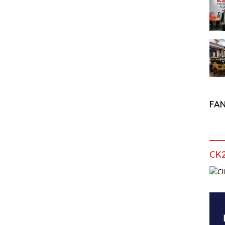
FA
CK