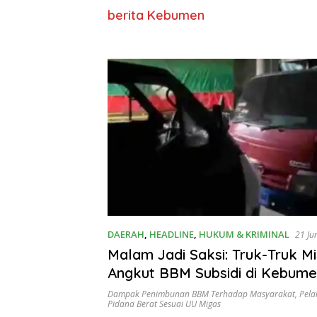
berita Kebumen
DAERAH
,
HEADLINE
,
HUKUM & KRIMINAL
21 Ju
Malam Jadi Saksi: Truk-Truk Mi
Angkut BBM Subsidi di Kebum
Dampak Penimbunan BBM Terhadap Masyarakat
,
Pela
Pidana Berat Sesuai UU Migas