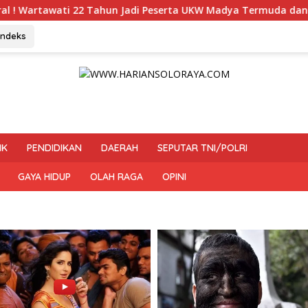
un Jadi Peserta UKW Madya Termuda dan Lolos Kompeten, Bukti
Indeks
IK
PENDIDIKAN
DAERAH
SEPUTAR TNI/POLRI
GAYA HIDUP
OLAH RAGA
OPINI