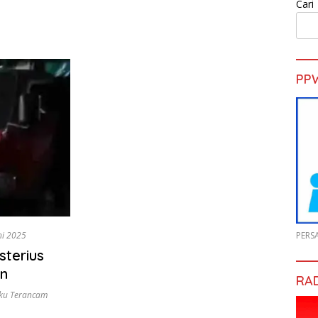
Cari
PP
ni 2025
PERS
sterius
en
RA
ku Terancam