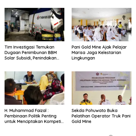
Bukan Penghalang
Tim Investigasi Temukan
Pani Gold Mine Ajak Pelajar
Dugaan Penimbunan BBM
Marisa Jaga Kelestarian
Solar Subsidi, Penindakan
Lingkungan
Dipertanyakan
H. Muhammad Faizal :
Sekda Pohuwato Buka
Pembinaan Politik Penting
Pelatihan Operator Truk Pani
untuk Menciptakan Kompetisi
Gold Mine
yang Jujur dan Berkualitas