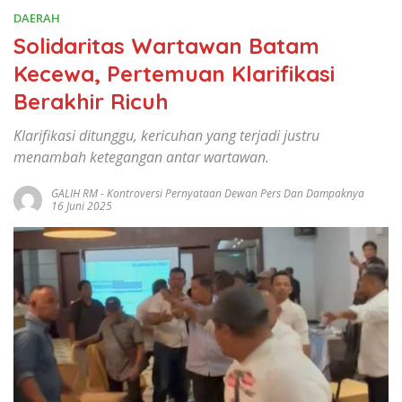
DAERAH
Solidaritas Wartawan Batam
Kecewa, Pertemuan Klarifikasi
Berakhir Ricuh
Klarifikasi ditunggu, kericuhan yang terjadi justru
menambah ketegangan antar wartawan.
GALIH RM
-
Kontroversi Pernyataan Dewan Pers Dan Dampaknya
16 Juni 2025