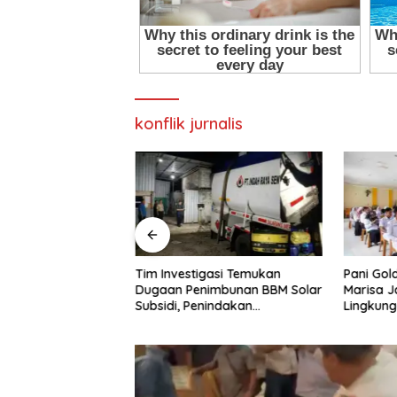
konflik jurnalis
awati 22 Tahun Jadi
Tim Investigasi Temukan
Pani Gol
W Madya Termuda
Dugaan Penimbunan BBM Solar
Marisa J
ompeten, Buktikan
Subsidi, Penindakan
Lingkun
Penghalang
Dipertanyakan