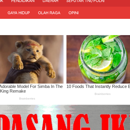
IK
PENDIDIKAN
DAERAH
SEPUTAR TNI/POLRI
GAYA HIDUP
OLAH RAGA
OPINI