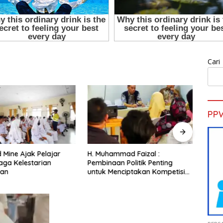
Cari
PP
d Mine Ajak Pelajar
H. Muhammad Faizal :
Sekd
aga Kelestarian
Pembinaan Politik Penting
Pelat
gan
untuk Menciptakan Kompetisi
Gold 
yang Jujur dan Berkualitas