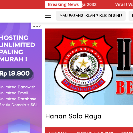
Langsung
h Hingga 2032
Breaking News
Viral ! Wartawati 22 Tahun Jadi Peser
ke
konten
MAU PASANG IKLAN ? KLIK DI SINI !
tutup
Harian Solo Raya
Berani,
Tegas