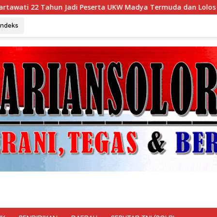
ta UKW Madya Termuda dan Lolos Kompeten, Buktikan Usia Buk
Indeks