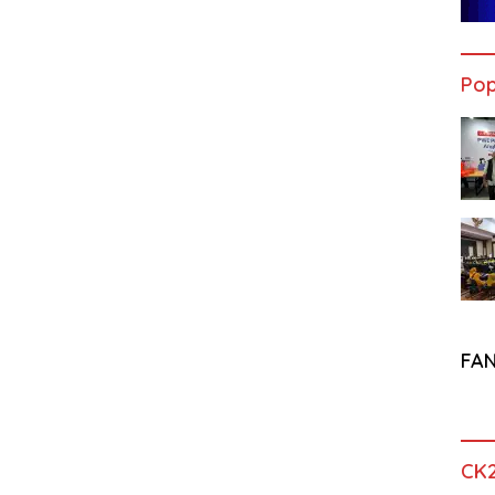
Pop
FA
CK