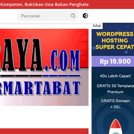
an Penghalang
Tim Investigasi Temukan Dugaan Penimb
tutup