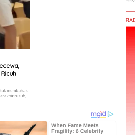
PERS
RA
Kecewa,
 Ricuh
ntuk membahas
berakhir rusuh,…