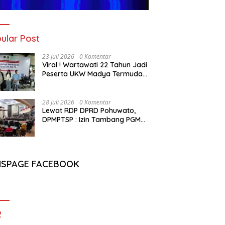
ular Post
23 Juli 2026
0 Komentar
Viral ! Wartawati 22 Tahun Jadi
Peserta UKW Madya Termuda
dan Lolos Kompeten, Buktikan
Usia Bukan Penghalang
28 Juli 2026
0 Komentar
Lewat RDP DPRD Pohuwato,
DPMPTSP : Izin Tambang PGM
Sah Hingga 2032
NSPAGE FACEBOOK
2