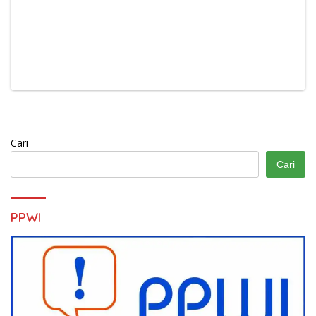
Cari
Cari
PPWI