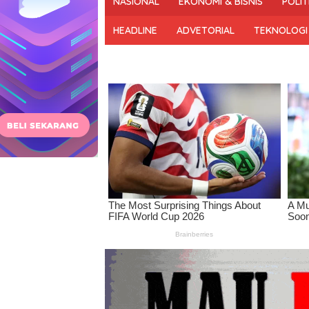
NASIONAL
EKONOMI & BISNIS
POLIT
dan
Bermartabat
HEADLINE
ADVETORIAL
TEKNOLOGI