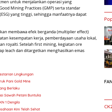
men untuk menjalankan operasi yang
Good Mining Practices (GMP) serta standar
 (ESG) yang tinggi, sehingga manfaatnya dapat
Pop
kan membawa efek berganda (multiplier effect)
katan kesempatan kerja, pemberdayaan usaha lokal,
n royalti. Setelah first mining, kegiatan ore
 heap leach dan ditargetkan menghasilkan emas
lestarian Lingkungan
FA
uk Pani Gold Mine
Yang Berlaku
si Sawah Petani Buntulia
KN 1 Dengilo
CK
sahaan Kini Telah Sehat