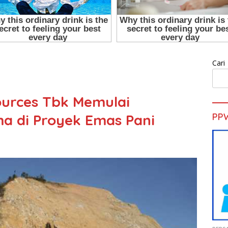
Cari
ources Tbk Memulai
 di Proyek Emas Pani
PP