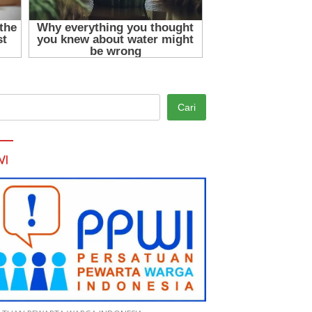
Cari
WI