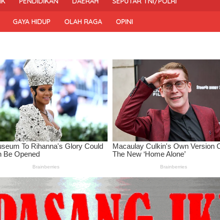
IK
PENDIDIKAN
DAERAH
SEPUTAR TNI/POLRI
GAYA HIDUP
OLAH RAGA
OPINI