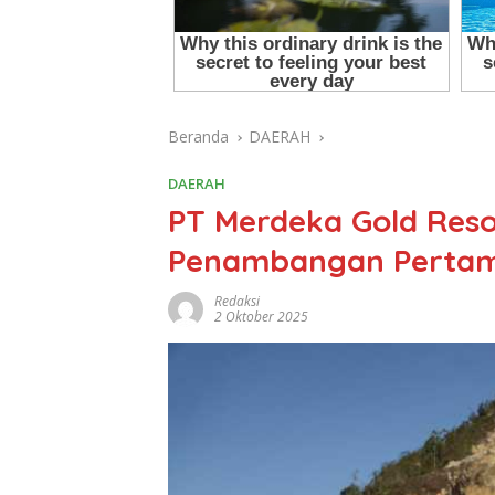
Beranda
DAERAH
DAERAH
PT Merdeka Gold Res
Penambangan Pertama
Redaksi
2 Oktober 2025