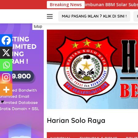
Langsung
aan Penimbunan BBM Solar Subsidi, Penindakan Dipertanyakan
Breaking News
ke
konten
MAU PASANG IKLAN ? KLIK DI SINI !
tutup
Harian Solo Raya
Berani,
Tegas