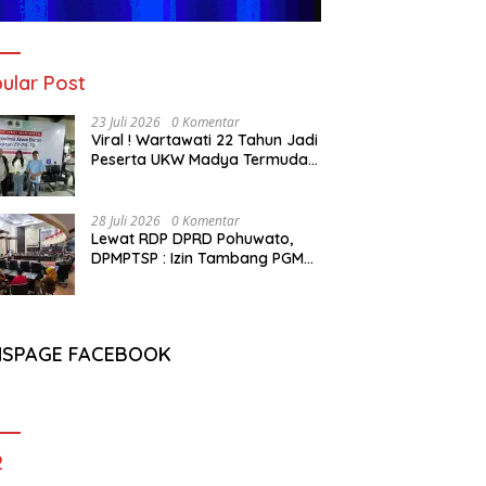
ular Post
23 Juli 2026
0 Komentar
Viral ! Wartawati 22 Tahun Jadi
Peserta UKW Madya Termuda
dan Lolos Kompeten, Buktikan
Usia Bukan Penghalang
28 Juli 2026
0 Komentar
Lewat RDP DPRD Pohuwato,
DPMPTSP : Izin Tambang PGM
Sah Hingga 2032
NSPAGE FACEBOOK
2