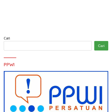
Cari
Cari
PPWI