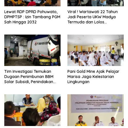
Lewat RDP DPRD Pohuwato,
Viral ! Wartawati 22 Tahun
DPMPTSP : Izin Tambang PGM
Jadi Peserta UKW Madya
Sah Hingga 2032
Termuda dan Lolos
Kompeten, Buktikan Usia
Bukan Penghalang
Tim Investigasi Temukan
Pani Gold Mine Ajak Pelajar
Dugaan Penimbunan BBM
Marisa Jaga Kelestarian
Solar Subsidi, Penindakan
Lingkungan
Dipertanyakan